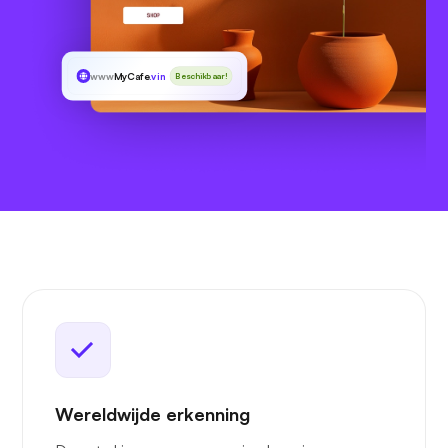
www
MyCafe
.vin
Beschikbaar!
Wereldwijde erkenning