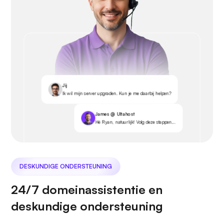
Jij
Ik wil mijn server upgraden. Kun je me daarbij helpen?
James @ Ultahost
Hé Ryan, natuurlijk! Volg deze stappen...
DESKUNDIGE ONDERSTEUNING
24/7 domeinassistentie en
deskundige ondersteuning