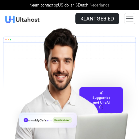
Neem contact op
US dollar
$
Dutch
Nederlands
KLANTGEBIED
Suggesties
met UltaAI
www
MyCafe
.vin
Beschikbaar!