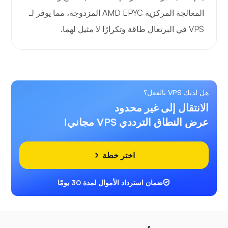
المعالجة المركزية AMD EPYC المزدوجة، مما يوفر لـ
VPS في البرتغال طاقة وتكرارًا لا مثيل لهما.
هل لديك VPS بالفعل؟
الانتقال إلى غير محدود
عرض النطاق الترددي VPS مجاني!
اختر خطة
ضمان استرداد الأموال لمدة 30 يومًا