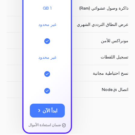
ذاكرة وصول عشوائي (Ram)
1 GB
1 GB
عرض النطاق الترددي الشهري
غير محدود
غير 
مونراكس للأمن
تسجيل اللقطات
مد
غير محدود
نسخ احتياطية مجانية
اتصال Node.js
ابدأ الآن
ضمان استعادة الأموال