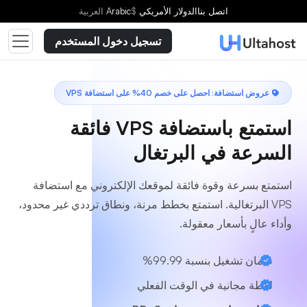
اختر خطة
اتصل بنا
الدولار الأمريكي
$
Arabic
العربية
تسجيل دخول المستخدم
عروض استضافة: احصل على خصم 40% على استضافة VPS
استمتع باستضافة VPS فائقة
السرعة في البرتغال
استمتع بسرعة وقوة فائقة لموقعك الإلكتروني مع استضافة
VPS البرتغالية. استمتع بخطط مرنة، ونطاق ترددي غير محدود،
وأداء عالٍ بأسعار معقولة.
ضمان تشغيل بنسبة 99.99%
لقطة مجانية في الوقت الفعلي