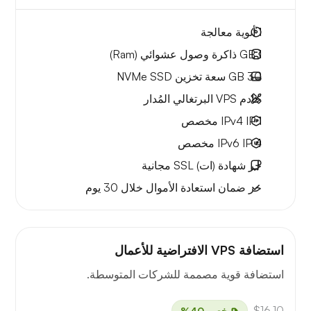
1
أنوية معالجة
1 GB
ذاكرة وصول عشوائي (Ram)
30 GB
سعة تخزين NVMe SSD
خادم VPS البرتغالي المُدار
1 IPv4
IP مخصص
4 IPv6
IP مخصص
حر
شهادة (ات) SSL مجانية
حر
ضمان استعادة الأموال
خلال 30 يوم
استضافة VPS الافتراضية للأعمال
استضافة قوية مصممة للشركات المتوسطة.
$16.10
خصم 40%