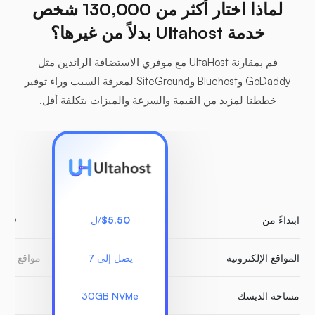
لماذا اختار أكثر من 130,000 شخص
خدمة Ultahost بدلاً من غيرها؟
قم بمقارنة UltaHost مع موفري الاستضافة الرائدين مثل
GoDaddy وBluehost وSiteGround لمعرفة السبب وراء توفير
خططنا لمزيد من القيمة والسرعة والميزات بتكلفة أقل.
ابتداءً من
$5.50
/ل
.00
المواقع الإلكترونية
يصل إلى 7
مواقع ويب
مساحة الديسك
30GB NVMe
GB