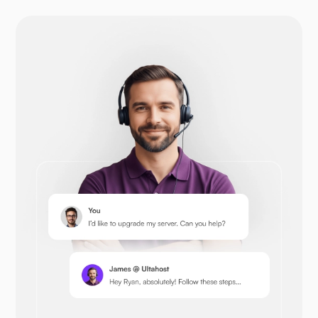
دروبال
أوبن كارت
بريستاشوب
نيكست كلاود