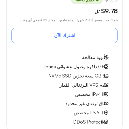
$9.78
/ل
يتم التجديد بسعر
$9.78
شهريًا لمدة عامين. يمكنك الإلغاء في أي وقت.
اشترك الآن
2
أنوية معالجة
2 GB
ذاكرة وصول عشوائي (Ram)
50 GB
سعة تخزين NVMe SSD
خادم VPS البرتغالي المُدار
1 IPv4
IP مخصص
نطاق ترددي
غير محدود
6 IPv6
IP مخصص
DDoS Protection