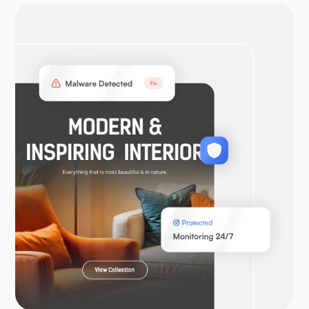
أوبن في بي إن
ووكومرس
لارافيل