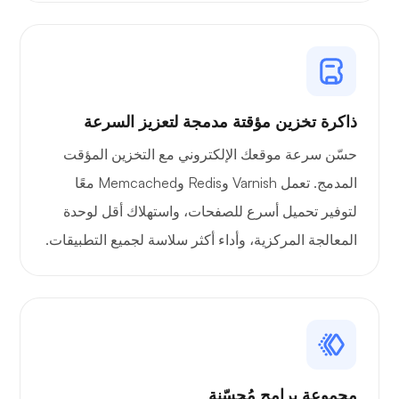
الأشعة السينية
ذاكرة تخزين مؤقتة مدمجة لتعزيز السرعة
حسّن سرعة موقعك الإلكتروني مع التخزين المؤقت
يتعجب
المدمج. تعمل Varnish وRedis وMemcached معًا
لتوفير تحميل أسرع للصفحات، واستهلاك أقل لوحدة
المعالجة المركزية، وأداء أكثر سلاسة لجميع التطبيقات.
بلاي تيوب
مجموعة برامج مُحسّنة