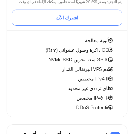
يتم التجديد بسعر
$20.69
شهريًا لمدة عامين. يمكنك الإلغاء في أي وقت.
اشترك الآن
4
أنوية معالجة
6 GB
ذاكرة وصول عشوائي (Ram)
100 GB
سعة تخزين NVMe SSD
خادم VPS البرتغالي المُدار
1 IPv4
IP مخصص
نطاق ترددي
غير محدود
8 IPv6
IP مخصص
DDoS Protection