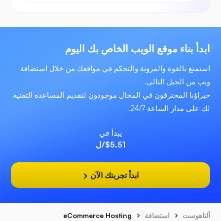
ابدأ بناء موقع الويب الخاص بك اليوم
استمتع بالقوة والمرونة والتحكم في مواقعك من خلال استضافة
ويب من الجيل التالي.
خبراؤنا المحترفون في المجال موجودون لتقديم المساعدة التقنية
لك على مدار الساعة 24/7.
يبدأ في
$5.51
/ل
ابدأ تجربتك الآن
ألتاهوست
استضافة
eCommerce Hosting