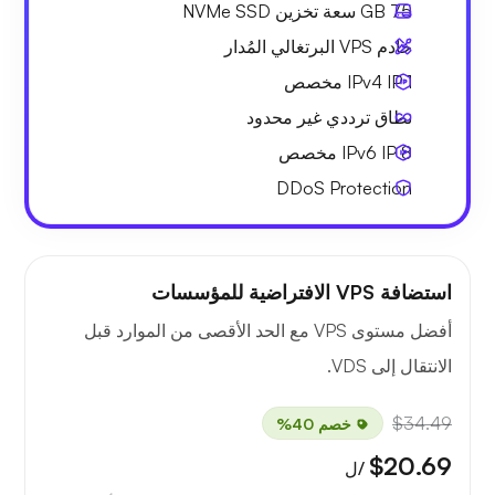
75 GB
سعة تخزين NVMe SSD
خادم VPS البرتغالي المُدار
1 IPv4
IP مخصص
نطاق ترددي
غير محدود
8 IPv6
IP مخصص
DDoS Protection
استضافة VPS الافتراضية للمؤسسات
أفضل مستوى VPS مع الحد الأقصى من الموارد قبل
الانتقال إلى VDS.
$34.49
خصم 40%
$20.69
/ل