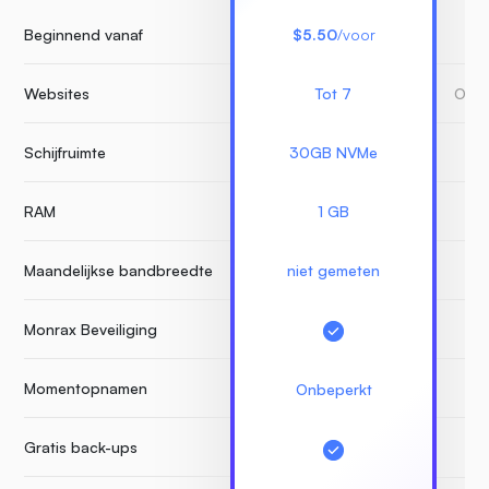
Beginnend vanaf
$5.50
/voor
Websites
Tot 7
Onbe
Schijfruimte
30GB NVMe
RAM
1 GB
Maandelijkse bandbreedte
niet gemeten
Monrax Beveiliging
Momentopnamen
Onbeperkt
Gratis back-ups