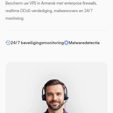
Bescherm uw VPS in Armenië met enterprise firewalls,
bufferpanelen
realtime DDoS-verdediging, malwarescans en 24/7
monitoring.
WP-extendify
24/7 beveiligingsmonitoring
Malwaredetectie
Drupal
Opencart