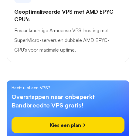
Geoptimaliseerde VPS met AMD EPYC
CPU's
Ervaar krachtige Armeense VPS-hosting met
SuperMicro-servers en dubbele AMD EPYC-
CPU's voor maximale uptime.
Heeft u al een VPS?
Overstappen naar onbeperkt
Bandbreedte VPS gratis!
Kies een plan