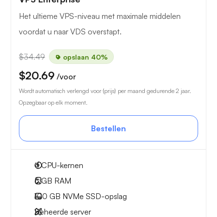
Het ultieme VPS-niveau met maximale middelen
voordat u naar VDS overstapt.
$34.49
opslaan 40%
$20.69
/voor
Wordt automatisch verlengd voor {prijs} per maand gedurende 2 jaar.
Opzegbaar op elk moment.
Bestellen
4
CPU-kernen
6 GB
RAM
100 GB
NVMe SSD-opslag
Beheerde server