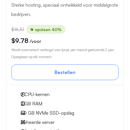
Sterke hosting, speciaal ontwikkeld voor middelgrote
bedrijven.
$16.10
opslaan 40%
$9.78
/voor
Wordt automatisch verlengd voor {prijs} per maand gedurende 2 jaar.
Opzegbaar op elk moment.
Bestellen
2
CPU-kernen
2 GB
RAM
50 GB
NVMe SSD-opslag
Beheerde server