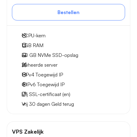
Bestellen
1
CPU-kern
1 GB
RAM
30 GB
NVMe SSD-opslag
Beheerde server
1 IPv4
Toegewijd IP
4 IPv6
Toegewijd IP
Vrij
SSL-certificaat (en)
Vrij
30 dagen
Geld terug
VPS Zakelijk