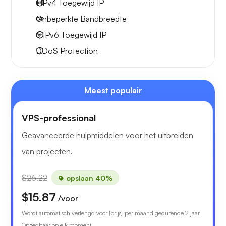
1 IPv4
Toegewijd IP
Onbeperkte
Bandbreedte
6 IPv6
Toegewijd IP
DDoS Protection
Meest populair
VPS-professional
Geavanceerde hulpmiddelen voor het uitbreiden
van projecten.
$26.22
opslaan 40%
$15.87
/voor
Wordt automatisch verlengd voor {prijs} per maand gedurende 2 jaar.
Opzegbaar op elk moment.