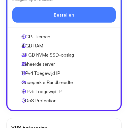
Bestellen
3
CPU-kernen
4 GB
RAM
75 GB
NVMe SSD-opslag
Beheerde server
1 IPv4
Toegewijd IP
Onbeperkte
Bandbreedte
8 IPv6
Toegewijd IP
DDoS Protection
VPS Enterprise