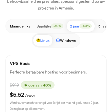
betrouwbaarheid en prestaties, speciaal afgestemd op uw
projecten in Armenië.
Maandelijks
Jaarlijks
2 jaar
3 jaar
-30%
-40%
-
Linux
Windows
VPS Basis
Perfecte betaalbare hosting voor beginners.
$9.19
opslaan 40%
$5.52
/voor
Wordt automatisch verlengd voor {prijs} per maand gedurende 2 jaar.
Opzegbaar op elk moment.