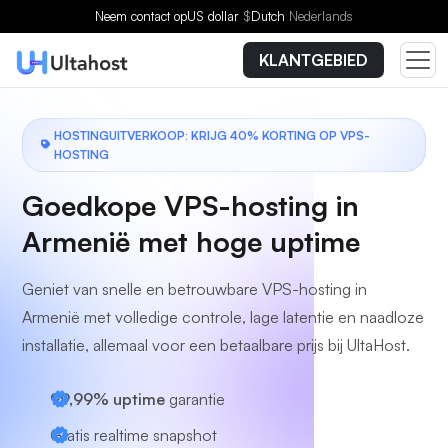
Kies een plan
Neem contact op
US dollar
$
Dutch
Nederlands
KLANTGEBIED
HOSTINGUITVERKOOP: KRIJG 40% KORTING OP VPS-
HOSTING
Goedkope VPS-hosting in
Armenië met hoge uptime
Geniet van snelle en betrouwbare VPS-hosting in
Armenië met volledige controle, lage latentie en naadloze
installatie, allemaal voor een betaalbare prijs bij UltaHost.
99,99% uptime
garantie
Gratis realtime snapshot