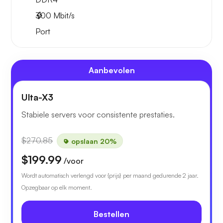
300
Mbit/s
Port
Aanbevolen
Ulta-X3
Stabiele servers voor consistente prestaties.
$270.85
opslaan 20%
$199.99
/voor
Wordt automatisch verlengd voor {prijs} per maand gedurende 2 jaar.
Opzegbaar op elk moment.
Bestellen