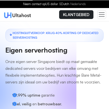
Kies een plan
Neem contact op
US dollar
$
Dutch
Nederlands
KLANTGEBIED
HOSTINGUITVERKOOP: KRIJG 40% KORTING OP DEDICATED
SERVERHOSTING
Eigen serverhosting
Onze eigen server Singapore biedt op maat gemaakte
dedicated servers voor bedrijven van elke omvang met
flexibele implementatieopties. Hun krachtige Bare Metal-
servers zijn ideaal om uw bedrijf van stroom te voorzien.
99,99% uptime
garantie
Snel, veilig
en
betrouwbaar.