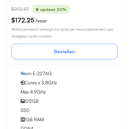
$202.87
opslaan 20%
$172.25
/voor
Wordt automatisch verlengd voor {prijs} per maand gedurende 2 jaar.
Opzegbaar op elk moment.
Bestellen
Xeon E-2276G
6 Cores x 3.8GHz
Max 4.9GHz
1x
512GB
SSD
32GB
RAM
DDR4