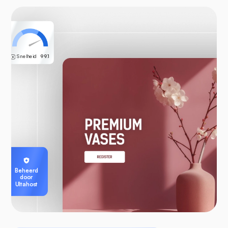
Snelheid
99.1
Beheerd
door
Ultahost