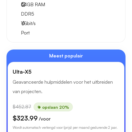
64GB
RAM
DDR5
1
Gbit/s
Port
Meest populair
Ulta-X5
Geavanceerde hulpmiddelen voor het uitbreiden
van projecten.
$452.87
opslaan 20%
$323.99
/voor
Wordt automatisch verlengd voor {prijs} per maand gedurende 2 jaar.