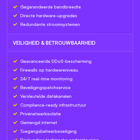
Gegarandeerde bandbreedte
Directe hardware-upgrades
Redundante stroomsystemen
VEILIGHEID & BETROUWBAARHEID
Geavanceerde DDoS-bescherming
Firewalls op hardwareniveau
24/7 real-time monitoring
Beveiligingspatchservice
Versleutelde datakanalen
Compliance-ready infrastructuur
Privénetwerkisolatie
Gemengd internet
Toegangsbeheerbeveiliging
Deskundige technische ondersteuning