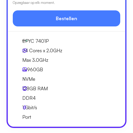
Opzegbaar op elk moment.
Bestellen
EPYC 7401P
24 Cores x 2.0GHz
Max 3.0GHz
2x
960GB
NVMe
128GB
RAM
DDR4
1
Gbit/s
Port