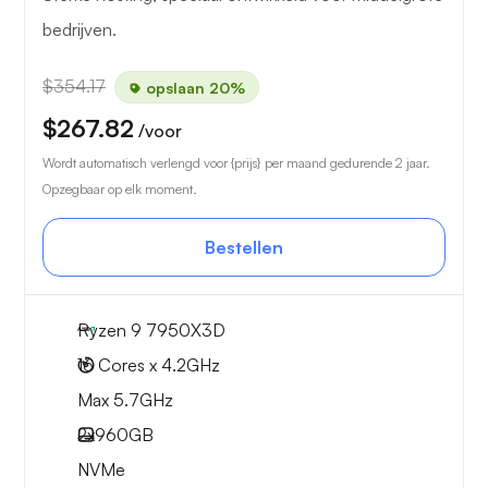
bedrijven.
$354.17
opslaan 20%
$267.82
/voor
Wordt automatisch verlengd voor {prijs} per maand gedurende 2 jaar.
Opzegbaar op elk moment.
Bestellen
Ryzen 9 7950X3D
16 Cores x 4.2GHz
Max 5.7GHz
2x
960GB
NVMe