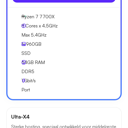
Ryzen 7 7700X
8 Cores x 4.5GHz
Max 5.4GHz
1x
960GB
SSD
64GB
RAM
DDR5
1
Gbit/s
Port
Ulta-X4
Sterke hosting, speciaal ontwikkeld voor middelgrote