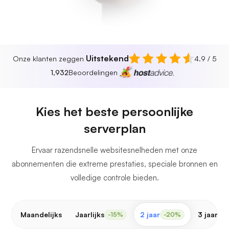
Uitstekend
Onze klanten zeggen
4.9 / 5
1,932
Beoordelingen
Kies het beste persoonlijke
serverplan
Ervaar razendsnelle websitesnelheden met onze
abonnementen die extreme prestaties, speciale bronnen en
volledige controle bieden.
Maandelijks
Jaarlijks
2 jaar
3 jaar
-15%
-20%
-