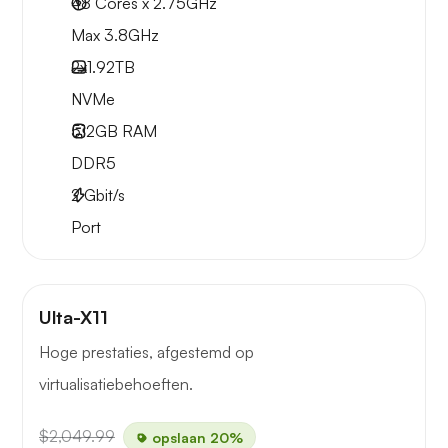
48 Cores x 2.75GHz
Max 3.8GHz
2x
1.92TB
NVMe
512GB
RAM
DDR5
2
Gbit/s
Port
Ulta-X11
Hoge prestaties, afgestemd op
virtualisatiebehoeften.
$2,049.99
opslaan 20%