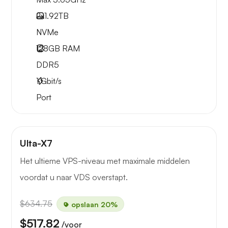
2x
1.92TB
NVMe
128GB
RAM
DDR5
1
Gbit/s
Port
Ulta-X7
Het ultieme VPS-niveau met maximale middelen
voordat u naar VDS overstapt.
$634.75
opslaan 20%
$517.82
/voor