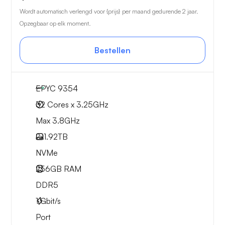
Wordt automatisch verlengd voor {prijs} per maand gedurende 2 jaar.
Opzegbaar op elk moment.
Bestellen
EPYC 9354
32 Cores x 3.25GHz
Max 3.8GHz
2x
1.92TB
NVMe
256GB
RAM
DDR5
1
Gbit/s
Port