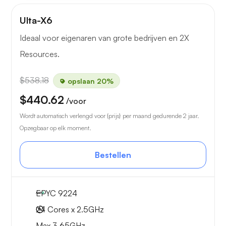
Ulta-X6
Ideaal voor eigenaren van grote bedrijven en 2X
Resources.
$538.18
opslaan 20%
$440.62
/voor
Wordt automatisch verlengd voor {prijs} per maand gedurende 2 jaar.
Opzegbaar op elk moment.
Bestellen
EPYC 9224
24 Cores x 2.5GHz
Max 3.65GHz