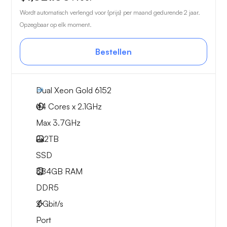
Wordt automatisch verlengd voor {prijs} per maand gedurende 2 jaar.
Opzegbaar op elk moment.
Bestellen
Dual Xeon Gold 6152
44 Cores x 2.1GHz
Max 3.7GHz
2x
2TB
SSD
384GB
RAM
DDR5
2
Gbit/s
Port