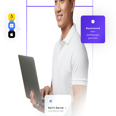
Beschermd
Geen
bedreigingen
gevonden
Karl's Server
255.189.85.19