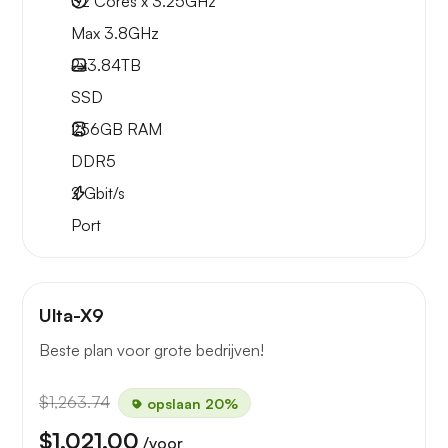
32 Cores x 3.25GHz
Max 3.8GHz
2x
3.84TB
SSD
256GB
RAM
DDR5
2
Gbit/s
Port
Ulta-X9
Beste plan voor grote bedrijven!
$1,263.74
opslaan 20%
$1,021.00
/voor