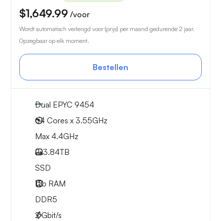
$1,649.99
/voor
Wordt automatisch verlengd voor {prijs} per maand gedurende 2 jaar.
Opzegbaar op elk moment.
Bestellen
Dual EPYC 9454
64 Cores x 3.55GHz
Max 4.4GHz
2x
3.84TB
SSD
1Tb
RAM
DDR5
2
Gbit/s