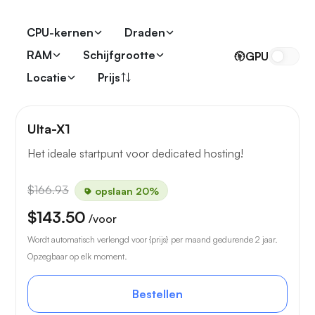
CPU-kernen
Draden
RAM
Schijfgrootte
GPU
Locatie
Prijs
Ulta-X1
Het ideale startpunt voor dedicated hosting!
$166.93
opslaan 20%
$143.50
/voor
Wordt automatisch verlengd voor {prijs} per maand gedurende 2 jaar.
Opzegbaar op elk moment.
Bestellen