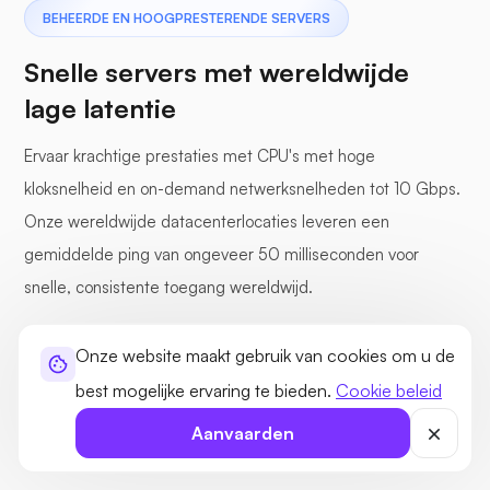
BEHEERDE EN HOOGPRESTERENDE SERVERS
Snelle servers met wereldwijde
lage latentie
Ervaar krachtige prestaties met CPU's met hoge
kloksnelheid en on-demand netwerksnelheden tot 10 Gbps.
Onze wereldwijde datacenterlocaties leveren een
gemiddelde ping van ongeveer 50 milliseconden voor
snelle, consistente toegang wereldwijd.
Onze website maakt gebruik van cookies om u de
best mogelijke ervaring te bieden.
Cookie beleid
CPU's met hoge kloksnelheid
30+ wereldwijde datacenters
Aanvaarden
Toegewijde I/O-kanalen
100 Gbps netwerk-uplinks