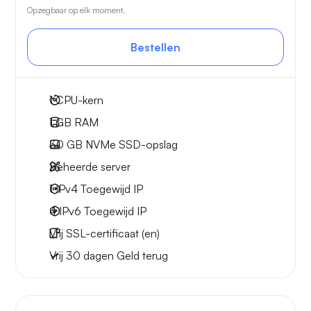
Opzegbaar op elk moment.
Bestellen
1
CPU-kern
1 GB
RAM
30 GB
NVMe SSD-opslag
Beheerde server
1 IPv4
Toegewijd IP
4 IPv6
Toegewijd IP
Vrij
SSL-certificaat (en)
Vrij
30 dagen
Geld terug