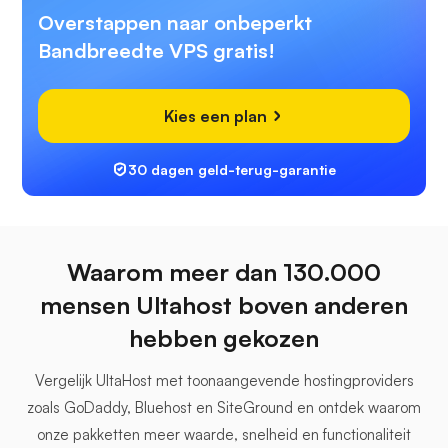
Overstappen naar onbeperkt
Bandbreedte VPS gratis!
Kies een plan
30 dagen geld-terug-garantie
Waarom meer dan 130.000
mensen Ultahost boven anderen
hebben gekozen
Vergelijk UltaHost met toonaangevende hostingproviders
zoals GoDaddy, Bluehost en SiteGround en ontdek waarom
onze pakketten meer waarde, snelheid en functionaliteit