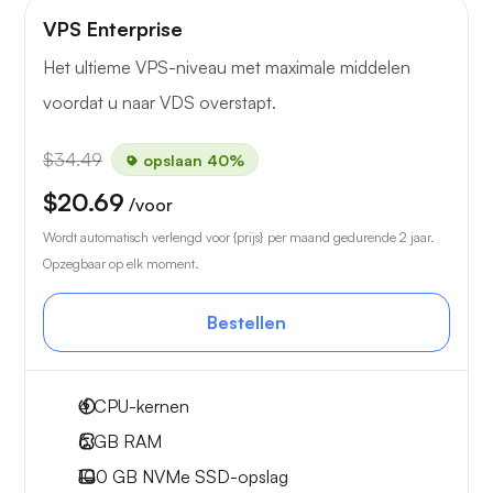
VPS Enterprise
Het ultieme VPS-niveau met maximale middelen
voordat u naar VDS overstapt.
$34.49
opslaan 40%
$20.69
/voor
Wordt automatisch verlengd voor {prijs} per maand gedurende 2 jaar.
Opzegbaar op elk moment.
Bestellen
4
CPU-kernen
6 GB
RAM
100 GB
NVMe SSD-opslag