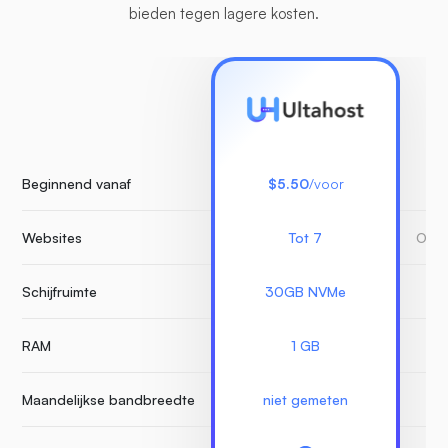
bieden tegen lagere kosten.
Beginnend vanaf
$5.50
/voor
Websites
Tot 7
Onbe
Schijfruimte
30GB NVMe
RAM
1 GB
Maandelijkse bandbreedte
niet gemeten