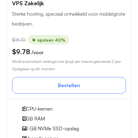
VPS Zakelijk
Sterke hosting, speciaal ontwikkeld voor middelgrote
bedrijven.
$16.10
opslaan 40%
$9.78
/voor
Wordt automatisch verlengd voor {prijs} per maand gedurende 2 jaar.
Opzegbaar op elk moment.
Bestellen
2
CPU-kernen
2 GB
RAM
50 GB
NVMe SSD-opslag