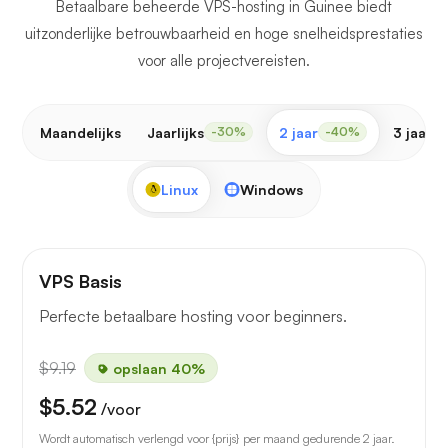
Betaalbare beheerde VPS-hosting in Guinee biedt
uitzonderlijke betrouwbaarheid en hoge snelheidsprestaties
voor alle projectvereisten.
Maandelijks
Jaarlijks
2 jaar
3 jaar
-30%
-40%
-
Linux
Windows
VPS Basis
Perfecte betaalbare hosting voor beginners.
$9.19
opslaan 40%
$5.52
/voor
Wordt automatisch verlengd voor {prijs} per maand gedurende 2 jaar.