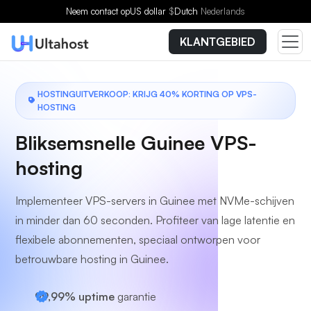
Kies een plan
Neem contact op
US dollar
$
Dutch
Nederlands
KLANTGEBIED
HOSTINGUITVERKOOP: KRIJG 40% KORTING OP VPS-
HOSTING
Bliksemsnelle Guinee VPS-
hosting
Implementeer VPS-servers in Guinee met NVMe-schijven
in minder dan 60 seconden. Profiteer van lage latentie en
flexibele abonnementen, speciaal ontworpen voor
betrouwbare hosting in Guinee.
99,99% uptime
garantie