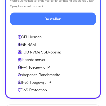
Wordt automatisch verlengd voor {prijs} per maand gedurende 2 jaar.
Opzegbaar op elk moment.
Bestellen
3
CPU-kernen
4 GB
RAM
75 GB
NVMe SSD-opslag
Beheerde server
1 IPv4
Toegewijd IP
Onbeperkte
Bandbreedte
8 IPv6
Toegewijd IP
DDoS Protection