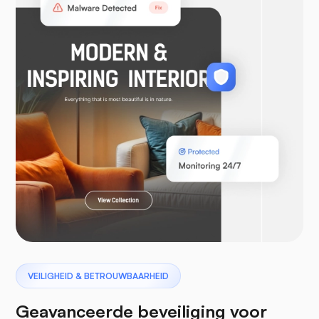
WooCommerce
Laravel
Pterodactyl
VEILIGHEID & BETROUWBAARHEID
Geavanceerde beveiliging voor