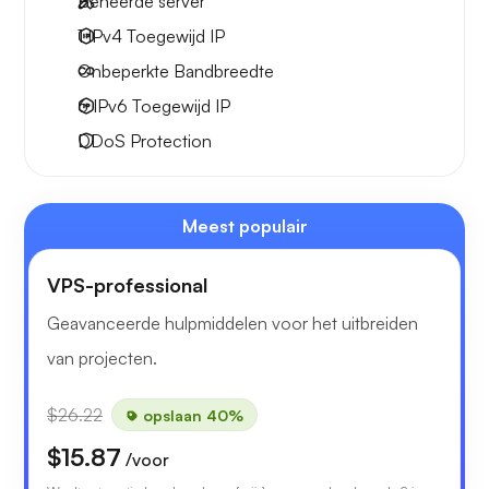
Beheerde server
1 IPv4
Toegewijd IP
Onbeperkte
Bandbreedte
6 IPv6
Toegewijd IP
DDoS Protection
Meest populair
VPS-professional
Geavanceerde hulpmiddelen voor het uitbreiden
van projecten.
$26.22
opslaan 40%
$15.87
/voor