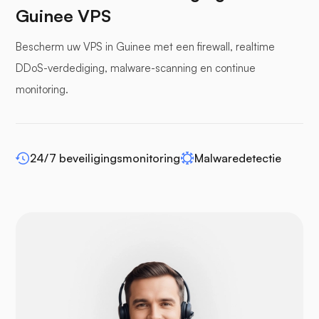
Guinee VPS
Bescherm uw VPS in Guinee met een firewall, realtime
bufferpanelen
DDoS-verdediging, malware-scanning en continue
monitoring.
WP-extendify
24/7 beveiligingsmonitoring
Malwaredetectie
Drupal