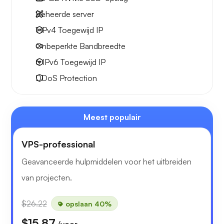
Beheerde server
1 IPv4
Toegewijd IP
Onbeperkte
Bandbreedte
6 IPv6
Toegewijd IP
DDoS Protection
Meest populair
VPS-professional
Geavanceerde hulpmiddelen voor het uitbreiden
van projecten.
$26.22
opslaan 40%
$15.87
/voor