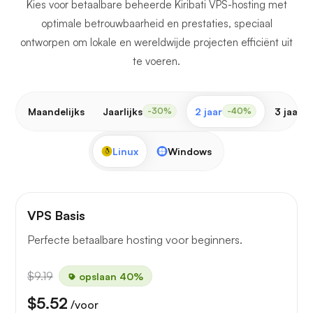
Kies voor betaalbare beheerde Kiribati VPS-hosting met
optimale betrouwbaarheid en prestaties, speciaal
ontworpen om lokale en wereldwijde projecten efficiënt uit
te voeren.
Maandelijks
Jaarlijks
2 jaar
3 jaar
-30%
-40%
-
Linux
Windows
VPS Basis
Perfecte betaalbare hosting voor beginners.
$9.19
opslaan 40%
$5.52
/voor