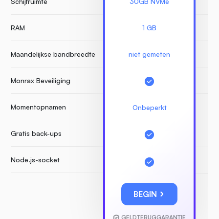
Schijfruimte
30GB NVMe
RAM
1 GB
Maandelijkse bandbreedte
niet gemeten
Monrax Beveiliging
Momentopnamen
Onbeperkt
Gratis back-ups
Node.js-socket
BEGIN
GELDTERUGGARANTIE