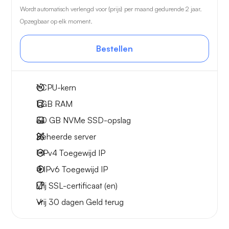
Wordt automatisch verlengd voor {prijs} per maand gedurende 2 jaar.
Opzegbaar op elk moment.
Bestellen
1
CPU-kern
1 GB
RAM
30 GB
NVMe SSD-opslag
Beheerde server
1 IPv4
Toegewijd IP
4 IPv6
Toegewijd IP
Vrij
SSL-certificaat (en)
Vrij
30 dagen
Geld terug