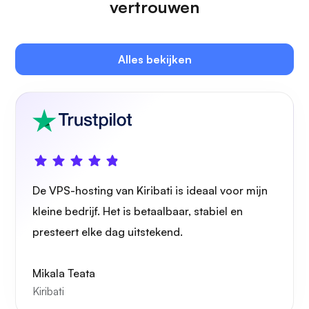
vertrouwen
Plex
Alles bekijken
Eigen cast
De VPS-hosting van Kiribati is ideaal voor mijn
Draadbeschermer
kleine bedrijf. Het is betaalbaar, stabiel en
presteert elke dag uitstekend.
Mikala Teata
Kiribati
Röntgenfoto