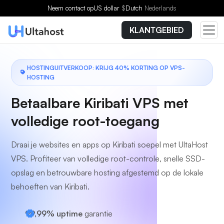
Kies een plan
Neem contact op
US dollar
$
Dutch
Nederlands
KLANTGEBIED
HOSTINGUITVERKOOP: KRIJG 40% KORTING OP VPS-
HOSTING
Betaalbare Kiribati VPS met
volledige root-toegang
Draai je websites en apps op Kiribati soepel met UltaHost
VPS. Profiteer van volledige root-controle, snelle SSD-
opslag en betrouwbare hosting afgestemd op de lokale
behoeften van Kiribati.
99,99% uptime
garantie