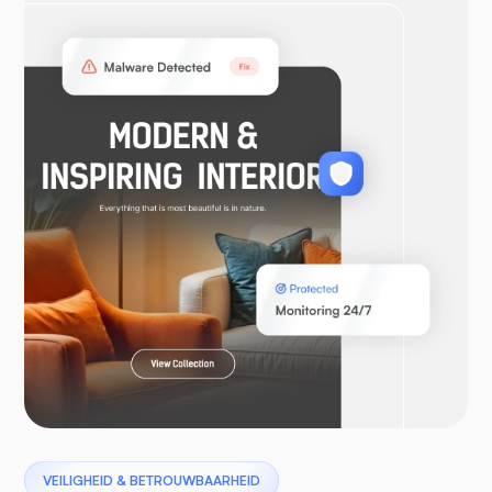
OpenVPN
WooCommerce
Laravel
Pterodactyl
VEILIGHEID & BETROUWBAARHEID