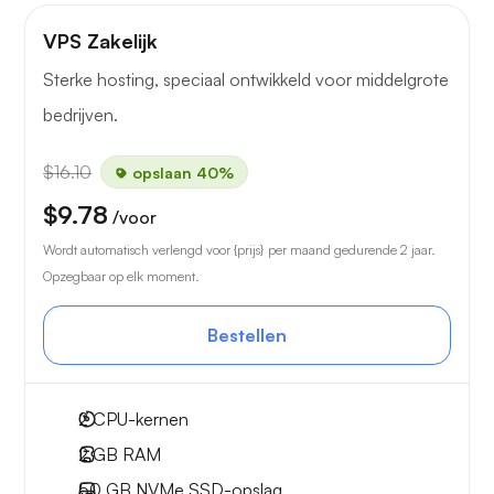
VPS Zakelijk
Sterke hosting, speciaal ontwikkeld voor middelgrote
bedrijven.
$16.10
opslaan 40%
$9.78
/voor
Wordt automatisch verlengd voor {prijs} per maand gedurende 2 jaar.
Opzegbaar op elk moment.
Bestellen
2
CPU-kernen
2 GB
RAM
50 GB
NVMe SSD-opslag