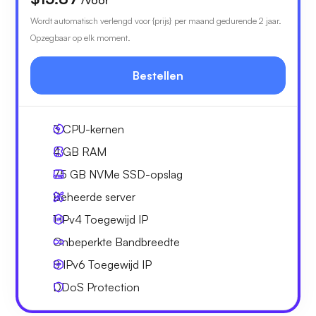
Wordt automatisch verlengd voor {prijs} per maand gedurende 2 jaar.
Opzegbaar op elk moment.
Bestellen
3
CPU-kernen
4 GB
RAM
75 GB
NVMe SSD-opslag
Beheerde server
1 IPv4
Toegewijd IP
Onbeperkte
Bandbreedte
8 IPv6
Toegewijd IP
DDoS Protection