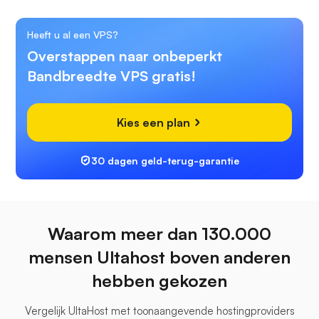
Heeft u al een VPS?
Overstappen naar onbeperkt
Bandbreedte VPS gratis!
Kies een plan
30 dagen geld-terug-garantie
Waarom meer dan 130.000
mensen Ultahost boven anderen
hebben gekozen
Vergelijk UltaHost met toonaangevende hostingproviders