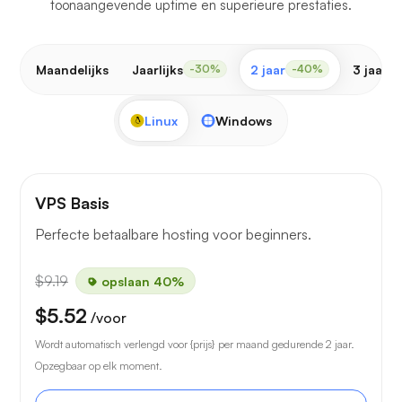
toonaangevende uptime en superieure prestaties.
Maandelijks
Jaarlijks
2 jaar
3 jaar
-30%
-40%
-
Linux
Windows
VPS Basis
Perfecte betaalbare hosting voor beginners.
$9.19
opslaan 40%
$5.52
/voor
Wordt automatisch verlengd voor {prijs} per maand gedurende 2 jaar.
Opzegbaar op elk moment.