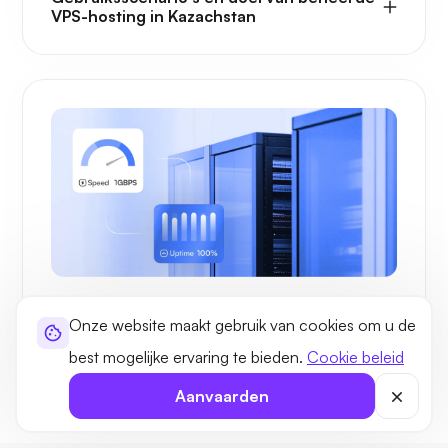
VPS-hosting in Kazachstan
VOORDELEN
Onze website maakt gebruik van cookies om u de
De voordelen van VPS-hosting in
Kazachstan met Ultahost
best mogelijke ervaring te bieden.
Cookie beleid
Aanvaarden