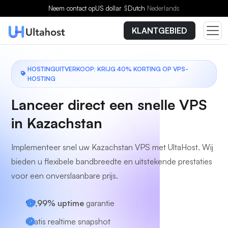
Kies een plan
Neem contact op
US dollar
$
Dutch
Nederlands
KLANTGEBIED
HOSTINGUITVERKOOP: KRIJG 40% KORTING OP VPS-
HOSTING
Lanceer direct een snelle VPS
in Kazachstan
Implementeer snel uw Kazachstan VPS met UltaHost. Wij
bieden u flexibele bandbreedte en uitstekende prestaties
voor een onverslaanbare prijs.
99,99% uptime
garantie
Gratis realtime snapshot