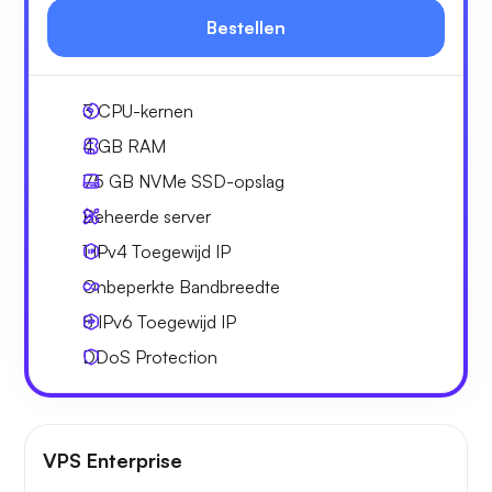
Bestellen
3
CPU-kernen
4 GB
RAM
75 GB
NVMe SSD-opslag
Beheerde server
1 IPv4
Toegewijd IP
Onbeperkte
Bandbreedte
8 IPv6
Toegewijd IP
DDoS Protection
VPS Enterprise