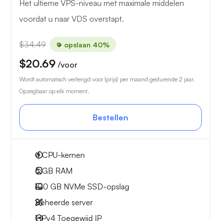
Het ultieme VPS-niveau met maximale middelen
voordat u naar VDS overstapt.
$34.49
opslaan 40%
$20.69
/voor
Wordt automatisch verlengd voor {prijs} per maand gedurende 2 jaar.
Opzegbaar op elk moment.
Bestellen
4
CPU-kernen
6 GB
RAM
100 GB
NVMe SSD-opslag
Beheerde server
1 IPv4
Toegewijd IP