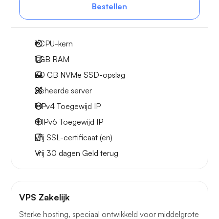
Bestellen
1
CPU-kern
1 GB
RAM
30 GB
NVMe SSD-opslag
Beheerde server
1 IPv4
Toegewijd IP
4 IPv6
Toegewijd IP
Vrij
SSL-certificaat (en)
Vrij
30 dagen
Geld terug
VPS Zakelijk
Sterke hosting, speciaal ontwikkeld voor middelgrote