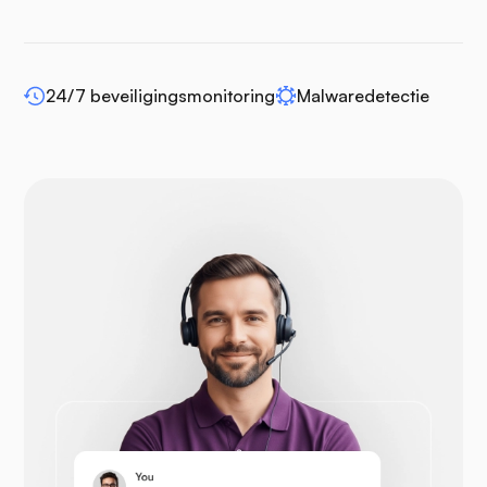
WP-extendify
24/7 beveiligingsmonitoring
Malwaredetectie
Drupal
Opencart