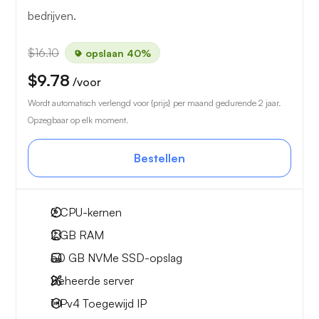
bedrijven.
$16.10
opslaan 40%
$9.78
/voor
Wordt automatisch verlengd voor {prijs} per maand gedurende 2 jaar.
Opzegbaar op elk moment.
Bestellen
2
CPU-kernen
2 GB
RAM
50 GB
NVMe SSD-opslag
Beheerde server
1 IPv4
Toegewijd IP