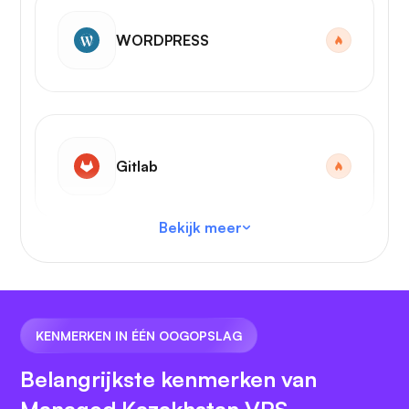
WORDPRESS
Gitlab
Bekijk meer
VS-code
KENMERKEN IN ÉÉN OOGOPSLAG
Belangrijkste kenmerken van