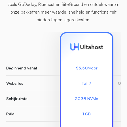
zoals GoDaddy, Bluehost en SiteGround en ontdek waarom
onze pakketten meer waarde, snelheid en functionaliteit
bieden tegen lagere kosten.
Beginnend vanaf
$5.50
/voor
Websites
Tot 7
Onbe
Schijfruimte
30GB NVMe
RAM
1 GB