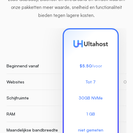
onze pakketten meer waarde, snelheid en functionaliteit
bieden tegen lagere kosten.
Beginnend vanaf
$5.50
/voor
Websites
Tot 7
Onbe
Schijfruimte
30GB NVMe
RAM
1 GB
Maandelijkse bandbreedte
niet gemeten