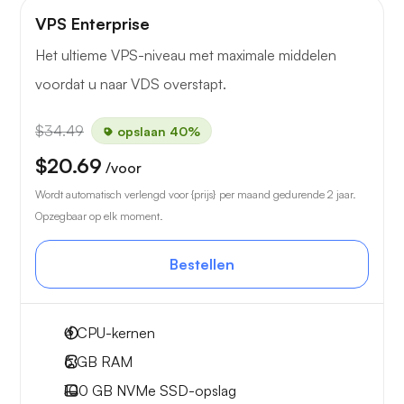
VPS Enterprise
Het ultieme VPS-niveau met maximale middelen
voordat u naar VDS overstapt.
$34.49
opslaan 40%
$20.69
/voor
Wordt automatisch verlengd voor {prijs} per maand gedurende 2 jaar.
Opzegbaar op elk moment.
Bestellen
4
CPU-kernen
6 GB
RAM
100 GB
NVMe SSD-opslag