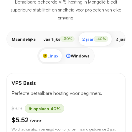
Betaalbare beheerde VPS-hosting in Mongolië biedt
superieure stabiliteit en snelheid voor projecten van elke
omvang.
Maandelijks
Jaarlijks
2 jaar
3 jaar
-30%
-40%
-
Linux
Windows
VPS Basis
Perfecte betaalbare hosting voor beginners.
$9.19
opslaan 40%
$5.52
/voor
Wordt automatisch verlengd voor {prijs} per maand gedurende 2 jaar.