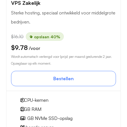
VPS Zakelijk
Sterke hosting, speciaal ontwikkeld voor middelgrote
bedrijven.
$16.10
opslaan 40%
$9.78
/voor
Wordt automatisch verlengd voor {prijs} per maand gedurende 2 jaar.
Opzegbaar op elk moment.
Bestellen
2
CPU-kernen
2 GB
RAM
50 GB
NVMe SSD-opslag