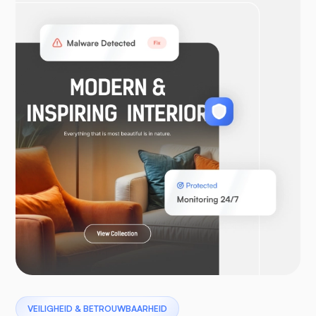
OpenVPN
WooCommerce
Laravel
Pterodactyl
VEILIGHEID & BETROUWBAARHEID