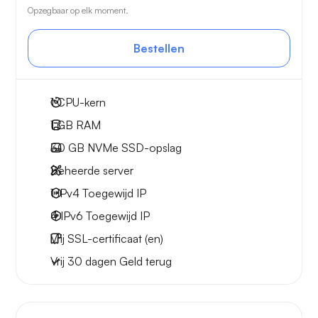
Opzegbaar op elk moment.
Bestellen
1
CPU-kern
1 GB
RAM
30 GB
NVMe SSD-opslag
Beheerde server
1 IPv4
Toegewijd IP
4 IPv6
Toegewijd IP
Vrij
SSL-certificaat (en)
Vrij
30 dagen
Geld terug