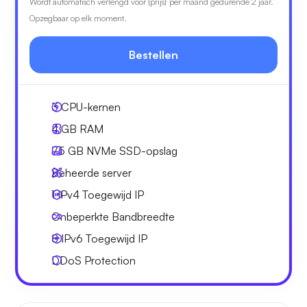
Wordt automatisch verlengd voor {prijs} per maand gedurende 2 jaar.
Opzegbaar op elk moment.
Bestellen
3
CPU-kernen
4 GB
RAM
75 GB
NVMe SSD-opslag
Beheerde server
1 IPv4
Toegewijd IP
Onbeperkte
Bandbreedte
8 IPv6
Toegewijd IP
DDoS Protection