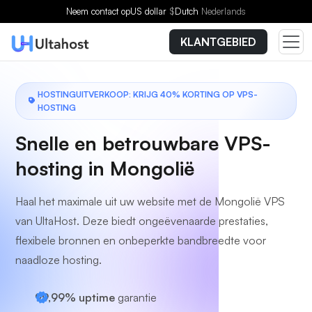
Kies een plan
Neem contact op
US dollar
$
Dutch
Nederlands
KLANTGEBIED
HOSTINGUITVERKOOP: KRIJG 40% KORTING OP VPS-
HOSTING
Snelle en betrouwbare VPS-
hosting in Mongolië
Haal het maximale uit uw website met de Mongolië VPS
van UltaHost. Deze biedt ongeëvenaarde prestaties,
flexibele bronnen en onbeperkte bandbreedte voor
naadloze hosting.
99,99% uptime
garantie