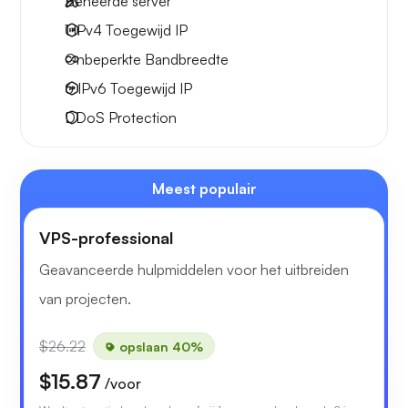
Beheerde server
1 IPv4
Toegewijd IP
Onbeperkte
Bandbreedte
6 IPv6
Toegewijd IP
DDoS Protection
Meest populair
VPS-professional
Geavanceerde hulpmiddelen voor het uitbreiden
van projecten.
$26.22
opslaan 40%
$15.87
/voor