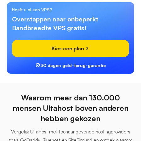
Heeft u al een VPS?
Overstappen naar onbeperkt
Bandbreedte VPS gratis!
Kies een plan
30 dagen geld-terug-garantie
Waarom meer dan 130.000
mensen Ultahost boven anderen
hebben gekozen
Vergelijk UltaHost met toonaangevende hostingproviders
zoals GoDaddy, Bluehost en SiteGround en ontdek waarom