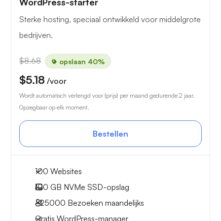
WordPress-starter
Sterke hosting, speciaal ontwikkeld voor middelgrote
bedrijven.
$8.68
opslaan 40%
$5.18
/voor
Wordt automatisch verlengd voor {prijs} per maand gedurende 2 jaar.
Opzegbaar op elk moment.
Bestellen
100 Websites
100 GB
NVMe SSD-opslag
~25000
Bezoeken maandelijks
Gratis WordPress-manager