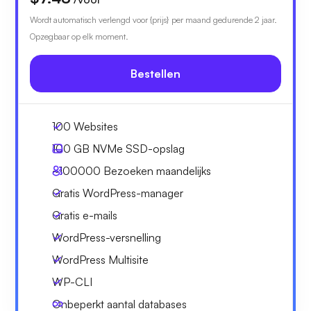
Wordt automatisch verlengd voor {prijs} per maand gedurende 2 jaar.
Opzegbaar op elk moment.
Bestellen
100 Websites
100 GB
NVMe SSD-opslag
~100000
Bezoeken maandelijks
Gratis WordPress-manager
Gratis e-mails
WordPress-versnelling
WordPress Multisite
WP-CLI
Onbeperkt aantal databases