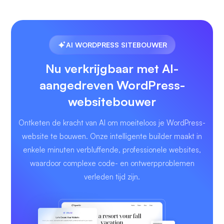
AI WORDPRESS SITEBOUWER
Nu verkrijgbaar met AI-
aangedreven WordPress-
websitebouwer
Ontketen de kracht van AI om moeiteloos je WordPress-
website te bouwen. Onze intelligente builder maakt in
enkele minuten verbluffende, professionele websites,
waardoor complexe code- en ontwerpproblemen
verleden tijd zijn.