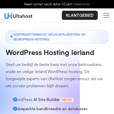
Kies een plan
Neem contact op
US dollar
$
Dutch
Nederlands
KLANTGEBIED
HOSTINGUITVERKOOP: KRIJG 40% KORTING OP
WORDPRESS-HOSTING
WordPress Hosting Ierland
Geef uw bedrijf de beste basis met onze betrouwbare,
snelle en veilige Ierland WordPress-hosting. De
toegewijde experts van UltaHost zorgen ervoor dat uw
site zonder problemen blijft draaien.
WordPress
AI Site Builder
NIEUW
Onbeperkte bandbreedte en databases