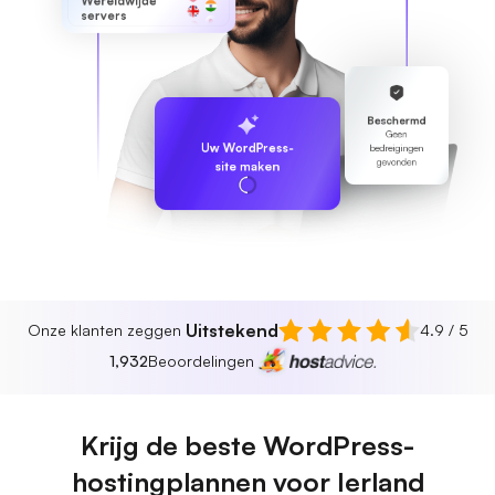
Wereldwijde
servers
Beschermd
Geen
Uw WordPress-
bedreigingen
gevonden
site maken
Uitstekend
Onze klanten zeggen
4.9 / 5
1,932
Beoordelingen
Krijg de beste WordPress-
hostingplannen voor Ierland