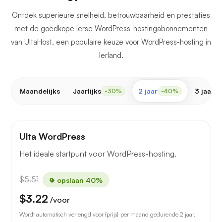
Ontdek superieure snelheid, betrouwbaarheid en prestaties
met de goedkope Ierse WordPress-hostingabonnementen
van UltaHost, een populaire keuze voor WordPress-hosting in
Ierland.
Maandelijks
Jaarlijks
2 jaar
3 jaar
-30%
-40%
-
Ulta WordPress
Het ideale startpunt voor WordPress-hosting.
$5.51
opslaan 40%
$3.22
/voor
Wordt automatisch verlengd voor {prijs} per maand gedurende 2 jaar.