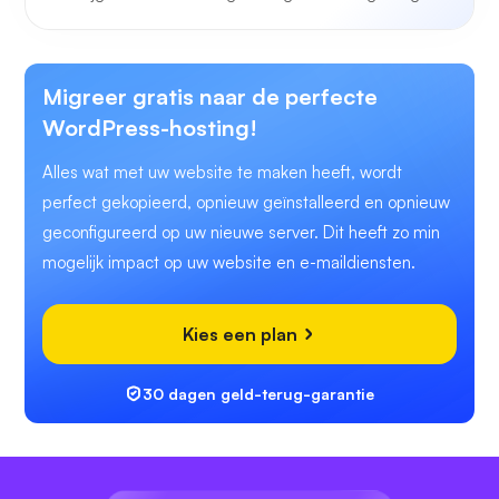
Migreer gratis naar de perfecte
WordPress-hosting!
Alles wat met uw website te maken heeft, wordt
perfect gekopieerd, opnieuw geïnstalleerd en opnieuw
geconfigureerd op uw nieuwe server. Dit heeft zo min
mogelijk impact op uw website en e-maildiensten.
Kies een plan
30 dagen geld-terug-garantie