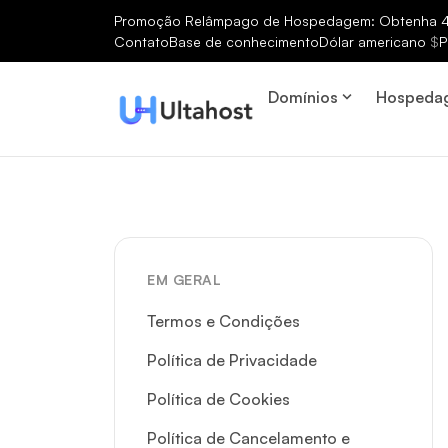
Promoção Relâmpago de Hospedagem: Obtenha 40
Contato
Base de conhecimento
Dólar americano
$
P
Domínios
Hospeda
EM GERAL
Termos e Condições
Política de Privacidade
Política de Cookies
Política de Cancelamento e