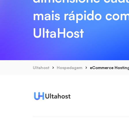
mais rápido com
UltaHost
Ultahost
Hospedagem
eCommerce Hostin