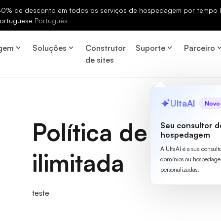
% de desconto em todos os serviços de hospedagem por tempo li
ortuguese
Português
gem
Soluções
Construtor
Suporte
Parceiro
de sites
UltaAI
Novo
Política de larg
Seu consultor d
hospedagem
A UltaAI é a sua consult
ilimitada
domínios ou hospedage
personalizadas.
teste