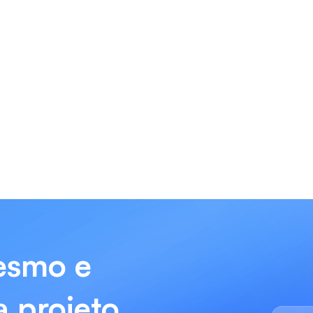
esmo e
 projeto