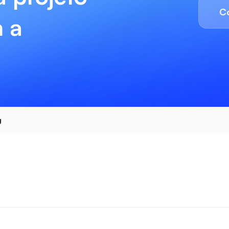
C
 a
g