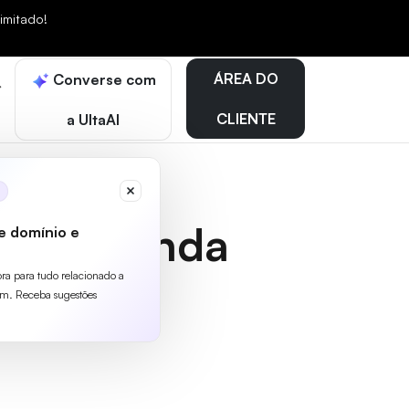
mitado!
ÁREA DO
Converse com
CLIENTE
a UltaAI
ura de banda
e domínio e
ora para tudo relacionado a
m. Receba sugestões