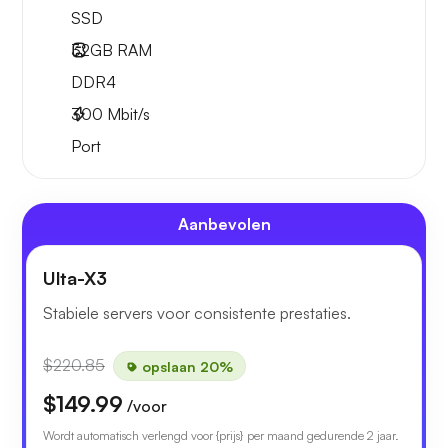
SSD
32GB
RAM
DDR4
300
Mbit/s
Port
Aanbevolen
Ulta-X3
Stabiele servers voor consistente prestaties.
$220.85
opslaan 20%
$149.99
/voor
Wordt automatisch verlengd voor {prijs} per maand gedurende 2 jaar.