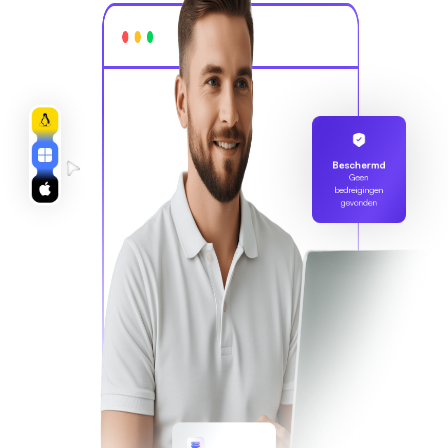
Beschermd
Geen
bedreigingen
gevonden