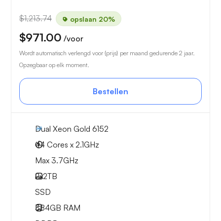
$1,213.74
opslaan 20%
$971.00
/voor
Wordt automatisch verlengd voor {prijs} per maand gedurende 2 jaar.
Opzegbaar op elk moment.
Bestellen
Dual Xeon Gold 6152
44 Cores x 2.1GHz
Max 3.7GHz
2x
2TB
SSD
384GB
RAM