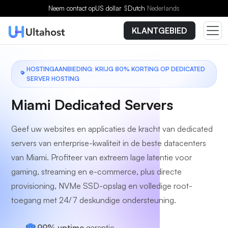
Kies een plan
Neem contact op
US dollar
$
Dutch
Nederlands
KLANTGEBIED
HOSTINGAANBIEDING: KRIJG 80% KORTING OP DEDICATED
SERVER HOSTING
Miami Dedicated Servers
Geef uw websites en applicaties de kracht van dedicated
servers van enterprise-kwaliteit in de beste datacenters
van Miami. Profiteer van extreem lage latentie voor
gaming, streaming en e-commerce, plus directe
provisioning, NVMe SSD-opslag en volledige root-
toegang met 24/7 deskundige ondersteuning.
99,99% uptime
garantie