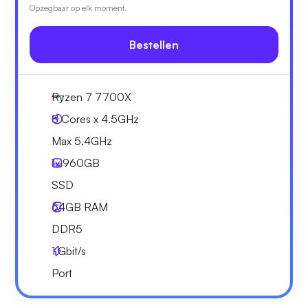
Opzegbaar op elk moment.
Bestellen
Ryzen 7 7700X
8 Cores x 4.5GHz
Max 5.4GHz
1x
960GB
SSD
64GB
RAM
DDR5
1
Gbit/s
Port