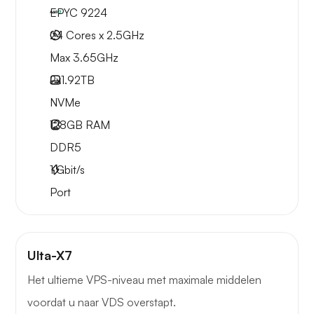
EPYC 9224
24 Cores x 2.5GHz
Max 3.65GHz
2x
1.92TB
NVMe
128GB
RAM
DDR5
1
Gbit/s
Port
Ulta-X7
Het ultieme VPS-niveau met maximale middelen
voordat u naar VDS overstapt.