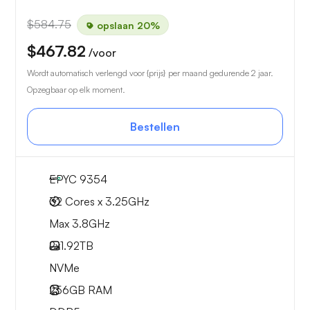
$584.75
opslaan 20%
$467.82
/voor
Wordt automatisch verlengd voor {prijs} per maand gedurende 2 jaar.
Opzegbaar op elk moment.
Bestellen
EPYC 9354
32 Cores x 3.25GHz
Max 3.8GHz
2x
1.92TB
NVMe
256GB
RAM