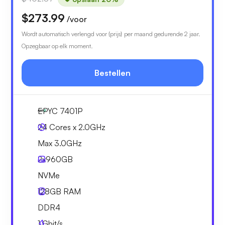
$273.99
/voor
Wordt automatisch verlengd voor {prijs} per maand gedurende 2 jaar.
Opzegbaar op elk moment.
Bestellen
EPYC 7401P
24 Cores x 2.0GHz
Max 3.0GHz
2x
960GB
NVMe
128GB
RAM
DDR4
1
Gbit/s