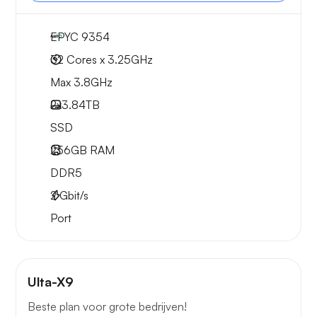
EPYC 9354
32 Cores x 3.25GHz
Max 3.8GHz
2x
3.84TB
SSD
256GB
RAM
DDR5
2
Gbit/s
Port
Ulta-X9
Beste plan voor grote bedrijven!