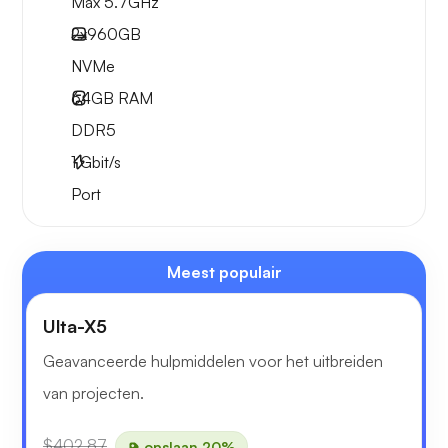
Max 5.7GHz
2x
960GB
NVMe
64GB
RAM
DDR5
1
Gbit/s
Port
Meest populair
Ulta-X5
Geavanceerde hulpmiddelen voor het uitbreiden
van projecten.
$402.87
opslaan 20%