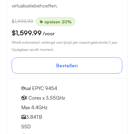
virtualisatiebehoeften.
$1,999.99
opslaan 20%
$1,599.99
/voor
Wordt automatisch verlengd voor {prijs} per maand gedurende 2 jaar.
Opzegbaar op elk moment.
Bestellen
Dual EPYC 9454
64 Cores x 3.55GHz
Max 4.4GHz
2x
3.84TB
SSD