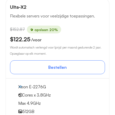
Ulta-X2
Flexibele servers voor veelzijdige toepassingen.
$152.87
opslaan 20%
$122.25
/voor
Wordt automatisch verlengd voor {prijs} per maand gedurende 2 jaar.
Opzegbaar op elk moment.
Bestellen
Xeon E-2276G
6 Cores x 3.8GHz
Max 4.9GHz
1x
512GB