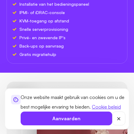
Installatie van het bedieningspaneel
IPMI- of iDRAC-console
KVM-toegang op afstand
Snelle serverprovisioning
Privé- en zwevende IP's
Back-ups op aanvraag
Gratis migratiehulp
Onze website maakt gebruik van cookies om u de
best mogelijke ervaring te bieden.
Cookie beleid
Snelheid
99.1
Aanvaarden