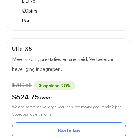
DDR5
1
Gbit/s
Port
Ulta-X8
Meer kracht, prestaties en snelheid. Verbeterde
beveiliging inbegrepen.
$780.68
opslaan 20%
$624.75
/voor
Wordt automatisch verlengd voor {prijs} per maand gedurende 2 jaar.
Opzegbaar op elk moment.
Bestellen