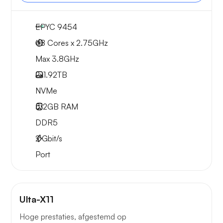
EPYC 9454
48 Cores x 2.75GHz
Max 3.8GHz
2x
1.92TB
NVMe
512GB
RAM
DDR5
2
Gbit/s
Port
Ulta-X11
Hoge prestaties, afgestemd op