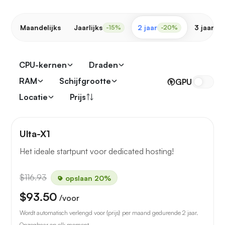
Maandelijks
Jaarlijks
2 jaar
3 jaar
-15%
-20%
-
CPU-kernen
Draden
RAM
Schijfgrootte
GPU
Locatie
Prijs
Ulta-X1
Het ideale startpunt voor dedicated hosting!
$116.93
opslaan 20%
$93.50
/voor
Wordt automatisch verlengd voor {prijs} per maand gedurende 2 jaar.
Opzegbaar op elk moment.