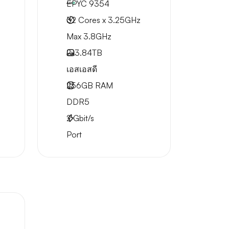
EPYC 9354
32 Cores x 3.25GHz
Max 3.8GHz
2x
3.84TB
เอสเอสดี
256GB
RAM
DDR5
2
Gbit/s
Port