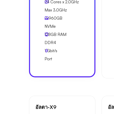
24 Cores x 2.0GHz
Max 3.0GHz
2x
960GB
NVMe
128GB
RAM
DDR4
1
Gbit/s
Port
อัลตา-X9
อั