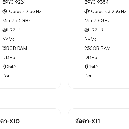
EPYC 9224
EPYC 9354
24 Cores x 2.5GHz
32 Cores x 3.25GHz
Max 3.65GHz
Max 3.8GHz
2x
1.92TB
2x
1.92TB
NVMe
NVMe
128GB
RAM
256GB
RAM
DDR5
DDR5
1
Gbit/s
1
Gbit/s
Port
Port
ลตา-X10
อัลตา-X11