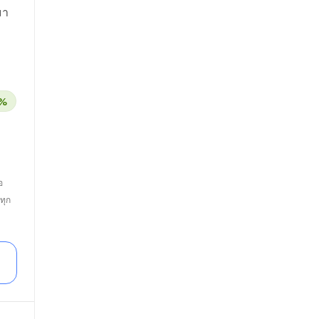
มา
0%
อ
ทุก