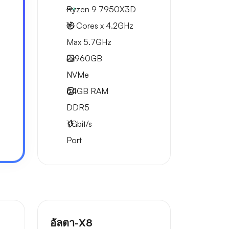
Ryzen 9 7950X3D
16 Cores x 4.2GHz
Max 5.7GHz
2x
960GB
NVMe
64GB
RAM
DDR5
1
Gbit/s
Port
อัลตา-X8