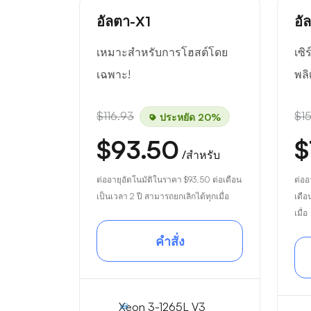
อัลตา-X1
อั
เหมาะสำหรับการโฮสต์โดย
เซิ
เฉพาะ!
พลิ
$116.93
$1
ประหยัด 20%
$93.50
$
/สำหรับ
ต่ออายุอัตโนมัติในราคา
$93.50
ต่อเดือน
ต่ออ
เป็นเวลา 2 ปี สามารถยกเลิกได้ทุกเมื่อ
เดือ
เมื่อ
คำสั่ง
Xeon 3-1265L V3