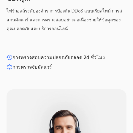
ไฟร์วอลล์ระดับองค์กร การป้องกัน DDoS แบบเรียลไทม์ การส
แผงกันชน
แกนมัลแวร์ และการตรวจสอบอย่างต่อเนื่องช่วยให้ข้อมูลของ
คุณปลอดภัยและบริการออนไลน์
WP-ขยาย
การตรวจสอบความปลอดภัยตลอด 24 ชั่วโมง
การตรวจจับมัลแวร์
ดรูปัล