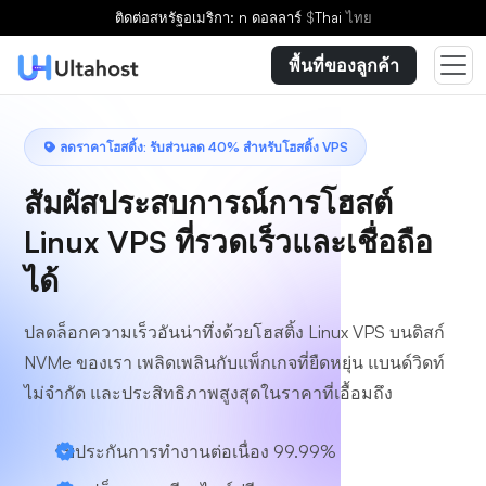
เลือกแผน
ติดต่อ
สหรัฐอเมริกา: n ดอลลาร์
$
Thai
ไทย
พื้นที่ของลูกค้า
ลดราคาโฮสติ้ง: รับส่วนลด 40% สำหรับโฮสติ้ง VPS
สัมผัสประสบการณ์การโฮสต์
Linux VPS ที่รวดเร็วและเชื่อถือ
ได้
ปลดล็อกความเร็วอันน่าทึ่งด้วยโฮสติ้ง Linux VPS บนดิสก์
NVMe ของเรา เพลิดเพลินกับแพ็กเกจที่ยืดหยุ่น แบนด์วิดท์
ไม่จำกัด และประสิทธิภาพสูงสุดในราคาที่เอื้อมถึง
รับประกันการทำงานต่อเนื่อง 99.99%