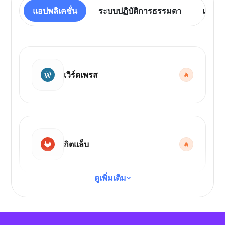
แอปพลิเคชั่น
ระบบปฏิบัติการธรรมดา
แผงคว
เวิร์ดเพรส
กิตแล็บ
ดูเพิ่มเติม
รหัส VS