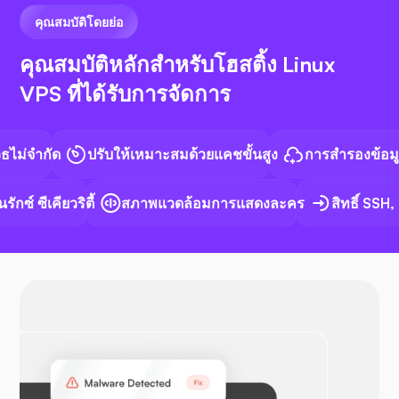
คุณสมบัติโดยย่อ
คุณสมบัติหลักสำหรับโฮสติ้ง Linux
VPS ที่ได้รับการจัดการ
เอ็น8เอ็น
จำกัด
ปรับให้เหมาะสมด้วยแคชขั้นสูง
การสำรองข้อมูลอัตโ
ซ์ ซีเคียวริตี้
สภาพแวดล้อมการแสดงละคร
สิทธิ์ SSH, S
ด็อกเกอร์
โอเพ่น วีพีเอ็น