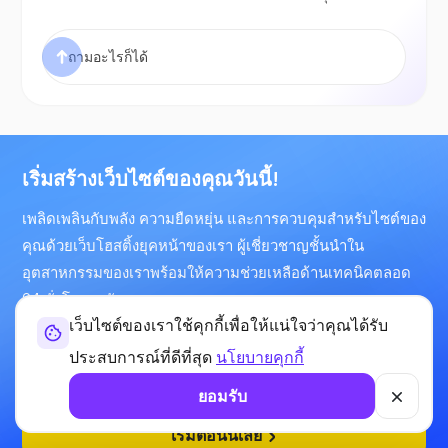
เริ่มสร้างเว็บไซต์ของคุณวันนี้!
เพลิดเพลินกับพลัง ความยืดหยุ่น และการควบคุมสำหรับไซต์ของ
คุณด้วยเว็บโฮสติ้งยุคหน้าของเรา ผู้เชี่ยวชาญชั้นนำใน
อุตสาหกรรมของเราพร้อมให้ความช่วยเหลือด้านเทคนิคตลอด
24 ชั่วโมงทุกวัน
เว็บไซต์ของเราใช้คุกกี้เพื่อให้แน่ใจว่าคุณได้รับ
เริ่มที่
ประสบการณ์ที่ดีที่สุด
นโยบายคุกกี้
$5.51
/สำหรับ
ยอมรับ
เริ่มตอนนี้เลย