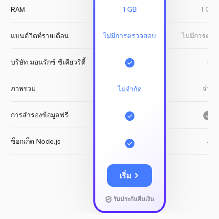
RAM
1 GB
1 GB
แบนด์วิดท์รายเดือน
ไม่มีการตรวจสอบ
ไม่มีการตร
บริษัท มอนรักซ์ ซีเคียวริตี้
-
ภาพรวม
จ่าย
ไม่จำกัด
การสำรองข้อมูลฟรี
ซ็อกเก็ต Node.js
-
เริ่ม
รับประกันคืนเงิน