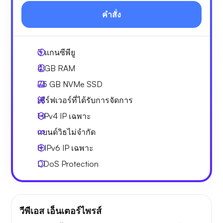
คำสั่ง
3
แกนซีพียู
4 GB
RAM
75 GB
NVMe SSD
เซิร์ฟเวอร์ที่ได้รับการจัดการ
1 IPv4
IP เฉพาะ
แบนด์วิธไม่จำกัด
8 IPv6
IP เฉพาะ
DDoS Protection
วีพีเอส เอ็นเตอร์ไพรส์