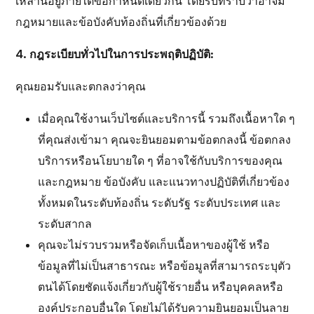
เหล่านี้อยู่ภายใต้ข้อกำหนดเดียวกัน โดยรับทราบว่าอาจมี
กฎหมายและข้อบังคับท้องถิ่นที่เกี่ยวข้องด้วย
4. กฎระเบียบทั่วไปในการประพฤติปฏิบัติ:
คุณยอมรับและตกลงว่าคุณ
เมื่อคุณใช้งานเว็บไซต์และบริการนี้ รวมถึงเนื้อหาใด ๆ
ที่คุณส่งเข้ามา คุณจะยินยอมตามข้อตกลงนี้ ข้อตกลง
บริการหรือนโยบายใด ๆ ที่อาจใช้กับบริการของคุณ
และกฎหมาย ข้อบังคับ และแนวทางปฏิบัติที่เกี่ยวข้อง
ทั้งหมดในระดับท้องถิ่น ระดับรัฐ ระดับประเทศ และ
ระดับสากล
คุณจะไม่รวบรวมหรือจัดเก็บเนื้อหาของผู้ใช้ หรือ
ข้อมูลที่ไม่เป็นสาธารณะ หรือข้อมูลที่สามารถระบุตัว
ตนได้โดยชัดแจ้งเกี่ยวกับผู้ใช้รายอื่น หรือบุคคลหรือ
องค์ประกอบอื่นใด โดยไม่ได้รับความยินยอมเป็นลาย