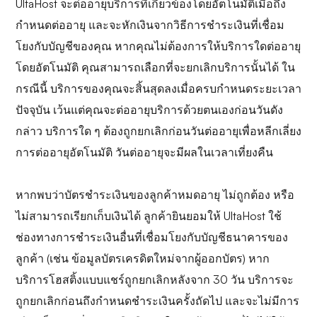
UltaHost จะต่ออายุบริการที่เกี่ยวข้องโดยอัตโนมัติเมื่อถึง
กำหนดต่ออายุ และจะหักเงินจากวิธีการชำระเงินที่เชื่อม
โยงกับบัญชีของคุณ หากคุณไม่ต้องการให้บริการใดต่ออายุ
โดยอัตโนมัติ คุณสามารถเลือกที่จะยกเลิกบริการนั้นได้ ใน
กรณีนี้ บริการของคุณจะสิ้นสุดลงเมื่อครบกำหนดระยะเวลา
ปัจจุบัน เว้นแต่คุณจะต่ออายุบริการด้วยตนเองก่อนวันดัง
กล่าว บริการใด ๆ ต้องถูกยกเลิกก่อนวันต่ออายุเพื่อหลีกเลี่ยง
การต่ออายุอัตโนมัติ วันต่ออายุจะมีผลในเวลาเที่ยงคืน
หากพบว่าบัตรชำระเงินของลูกค้าหมดอายุ ไม่ถูกต้อง หรือ
ไม่สามารถเรียกเก็บเงินได้ ลูกค้ายินยอมให้ UltaHost ใช้
ช่องทางการชำระเงินอื่นที่เชื่อมโยงกับบัญชีธนาคารของ
ลูกค้า (เช่น ข้อมูลบัตรเครดิตใหม่จากผู้ออกบัตร) หาก
บริการโฮสติ้งแบบแชร์ถูกยกเลิกหลังจาก 30 วัน บริการจะ
ถูกยกเลิกก่อนถึงกำหนดชำระเงินครั้งถัดไป และจะไม่มีการ