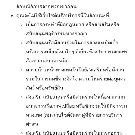
ลักษณ์อักษรจากพวกเขาก่อน
คุณจะไม่ใช้เว็บไซต์หรือบริการนี้ในลักษณะที่:
เป็นการกระทำที่ผิดกฎหมาย หรือส่งเสริมหรือ
สนับสนุนพฤติกรรมทางอาญา
สนับสนุนหรือมีส่วนร่วมในการล่วงละเมิดเด็ก
หรือการเคลื่อนไหวใดๆ ที่เกี่ยวข้องกับการเผยแพร่
สื่อลามกอนาจารเด็ก
ความก้าวหน้าทางเทคโนโลยีส่งเสริมหรือมีส่วน
ร่วมในการกดขี่ทางจิตใจ ความโหดร้ายต่อบุคคล
สัตว์ หรือทรัพย์สิน
ส่งเสริม สนับสนุน หรือมีส่วนร่วมในเนื้อหาลามก
อนาจารหรือภาพเปลือย หรือชักชวนให้มีกิจกรรม
ทางเพศ (เช่น เว็บไซต์จัดหาคู่ที่มีรายการบริการ
ต่างๆ)
ส่งเสริม สนับสนุน หรือมีส่วนร่วมในการก่อการ