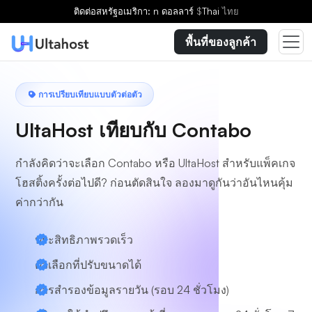
ติดต่อ
สหรัฐอเมริกา: n ดอลลาร์
$
Thai
ไทย
พื้นที่ของลูกค้า
การเปรียบเทียบแบบตัวต่อตัว
UltaHost เทียบกับ Contabo
กำลังคิดว่าจะเลือก Contabo หรือ UltaHost สำหรับแพ็คเกจ
โฮสติ้งครั้งต่อไปดี? ก่อนตัดสินใจ ลองมาดูกันว่าอันไหนคุ้ม
ค่ากว่ากัน
ประสิทธิภาพรวดเร็ว
ตัวเลือกที่ปรับขนาดได้
การสำรองข้อมูลรายวัน (รอบ 24 ชั่วโมง)