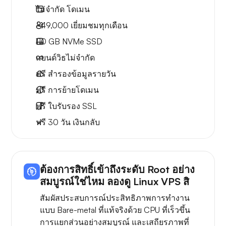
ไม่จำกัด
โดเมน
~49,000
เยี่ยมชมทุกเดือน
110 GB
NVMe SSD
แบนด์วิธไม่จำกัด
ฟรี
สำรองข้อมูลรายวัน
ฟรี
การย้ายโดเมน
ฟรี
ใบรับรอง SSL
ฟรี
30 วัน
เงินกลับ
ต้องการสิทธิ์เข้าถึงระดับ Root อย่าง
สมบูรณ์ใช่ไหม ลองดู Linux VPS สิ
สัมผัสประสบการณ์ประสิทธิภาพการทำงาน
แบบ Bare-metal ที่แท้จริงด้วย CPU ที่เร็วขึ้น
การแยกส่วนอย่างสมบูรณ์ และเสถียรภาพที่