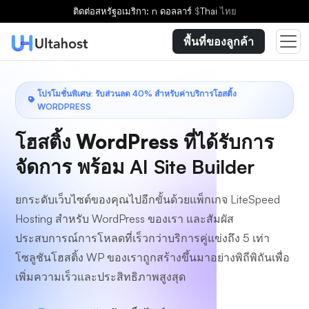
เลือกแผน
ติดต่อ
สหรัฐอเมริกา: n ดอลลาร์
$
Thai
ไทย
พื้นที่ของลูกค้า
โปรโมชั่นพิเศษ: รับส่วนลด 40% สำหรับค่าบริการโฮสติ้ง
WORDPRESS
โฮสติ้ง WordPress ที่ได้รับการ
จัดการ
พร้อม AI Site Builder
ยกระดับเว็บไซต์ของคุณไปอีกขั้นด้วยแพ็กเกจ LiteSpeed
Hosting สำหรับ WordPress ของเรา และสัมผัส
ประสบการณ์การโหลดที่เร็วกว่าบริการคู่แข่งถึง 5 เท่า
โซลูชันโฮสติ้ง WP ของเราถูกสร้างขึ้นมาอย่างพิถีพิถันเพื่อ
เพิ่มความเร็วและประสิทธิภาพสูงสุด