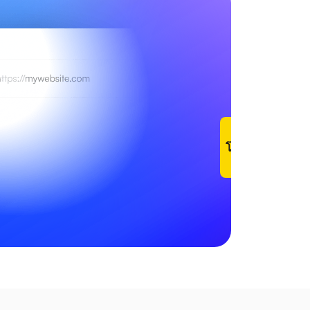
รับ
โดเมน
ฟรี