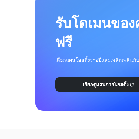
รับโดเมนของ
ฟรี
เลือกแผนโฮสติ้งรายปีและเพลิดเพลินกั
เรียกดูแผนการโฮสติ้ง