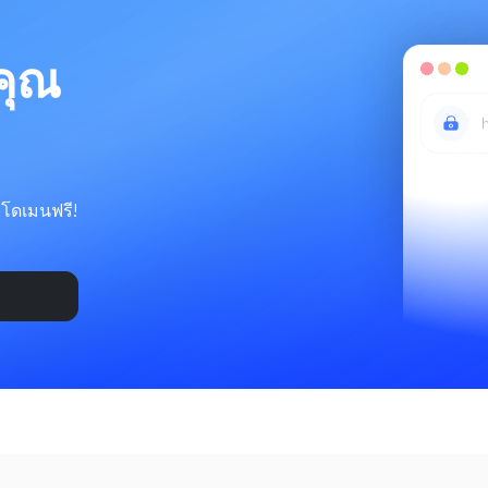
คุณ
บโดเมนฟรี!