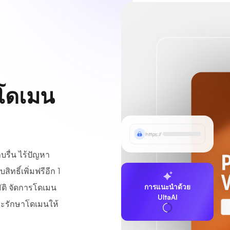
อโดเมน
https://
บรื่น ไร้ปัญหา
ิทธิ์เพิ่มฟรีอีก 1
ติ จัดการโดเมน
การแนะนำด้วย
UltaAI
ละรักษาโดเมนให้