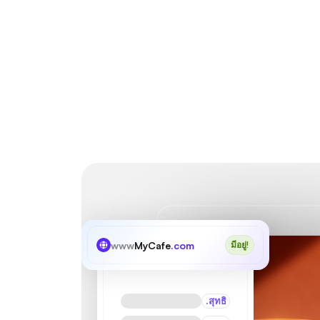
www
MyCafe
.com
มีอยู่!
.สุทธิ