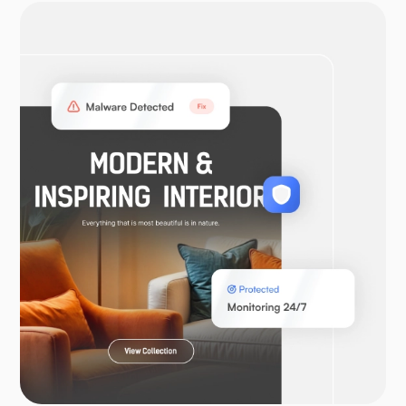
โอเพ่น วีพีเอ็น
วูคอมเมิร์ซ
ลาราเวล