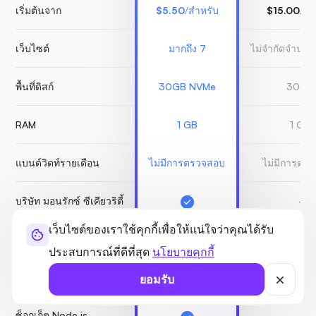
เริ่มต้นจาก
$5.50
/สำหรับ
$15.00
/สำ
เว็บไซต์
มากถึง 7
ไม่จำกัดจำนวน
พื้นที่ดิสก์
30GB NVMe
30GB
RAM
1 GB
1 GB
แบนด์วิดท์รายเดือน
ไม่มีการตรวจสอบ
ไม่มีการตร
บริษัท มอนรักซ์ ซีเคียวริตี้
-
เว็บไซต์ของเราใช้คุกกี้เพื่อให้แน่ใจว่าคุณได้รับ
ภาพรวม
จ่าย
ไม่จำกัด
ประสบการณ์ที่ดีที่สุด
นโยบายคุกกี้
การสำรองข้อมูลฟรี
ยอมรับ
ซ็อกเก็ต Node.js
-