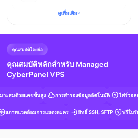
ดูเพิ่มเติม
รหัส VS
คุณสมบัติโดยย่อ
คุณสมบัติหลักสำหรับ Managed
CyberPanel VPS
เอ็น8เอ็น
วยแคชขั้นสูง
การสำรองข้อมูลอัตโนมัติ
ไฟร์วอลล์เฉพาะ
าพแวดล้อมการแสดงละคร
สิทธิ์ SSH, SFTP
ฟรีใบรับรอง
ด็อกเกอร์