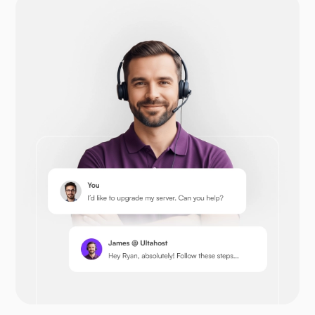
ดรูปัล
โอเพ่นคาร์ท
เพรสต้าช็อป
เน็กซ์คลาวด์