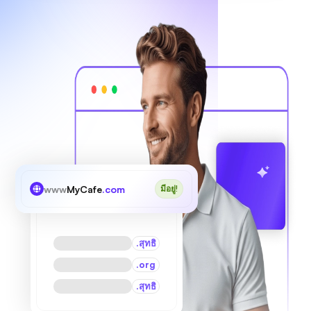
www
MyCafe
.com
มีอยู่!
.สุทธิ
.org
.สุทธิ