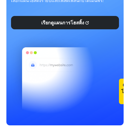
เลือกแผนโฮสติ้งรายปีและเพลิดเพลินกับโดเมนฟรี!
เรียกดูแผนการโฮสติ้ง
ร
โดเ
ฟร