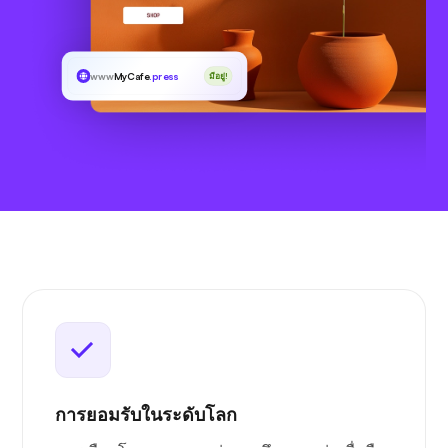
www
MyCafe
.press
มีอยู่!
การยอมรับในระดับโลก