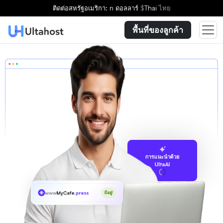
ติดต่อ
สหรัฐอเมริกา: n ดอลลาร์
$
Thai
ไทย
พื้นที่ของลูกค้า
การแนะนำด้วย
UltaAI
www
MyCafe
.press
มีอยู่!