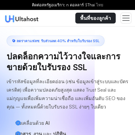
เลือกแผน
ติดต่อ
สหรัฐอเมริกา: n ดอลลาร์
$
Thai
ไทย
พื้นที่ของลูกค้า
ลดราคาแฟลช: รับส่วนลด 40% สำหรับใบรับรอง SSL
ปลดล็อกความไว้วางใจและการ
ขายด้วยใบรับรอง SSL
เข้ารหัสข้อมูลที่ละเอียดอ่อน (เช่น ข้อมูลเข้าสู่ระบบและบัตร
เครดิต) เพื่อความปลอดภัยสูงสุด แสดง Trust Seal และ
แม่กุญแจเพื่อเพิ่มความน่าเชื่อถือ และเพิ่มอันดับ SEO ของ
คุณ – ทั้งหมดนี้ด้วยใบรับรอง SSL ง่ายๆ ใบเดียว
ขับเคลื่อนด้วย
AI
เอกสาร, งาน
และ
ปฏิทิน