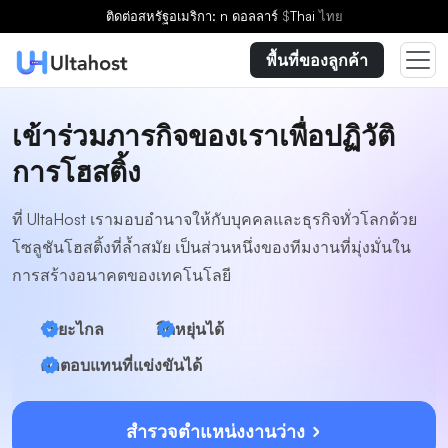
ติดต่อ
สหรัฐอเมริกา: n ดอลลาร์
$
Thai
ไทย
พื้นที่ของลูกค้า
เข้าร่วมภารกิจของเราเพื่อปฏิวัติ
การโฮสติ้ง
ที่ UltaHost เรามอบอำนาจให้กับบุคคลและธุรกิจทั่วโลกด้วย
โซลูชันโฮสติ้งที่ล้ำสมัย เป็นส่วนหนึ่งของทีมงานที่มุ่งมั่นใน
การสร้างอนาคตของเทคโนโลยี
ระยะไกล
ยืดหยุ่นได้
ค่าตอบแทนที่แข่งขันได้
สำรวจตำแหน่งงานว่าง