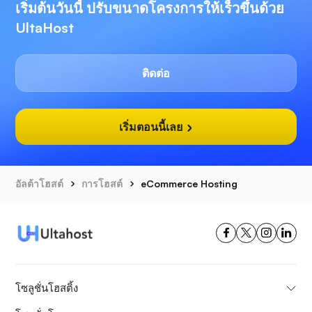
เริ่มต้นวันนี้ ปรับขนาดโครงการให้เร็วขึ้นด้วย
UltaHost
ติดต่อ
เริ่มตอนนี้เลย
อัลต้าโฮสต์
การโฮสต์
eCommerce Hosting
โซลูชั่นโฮสติ้ง