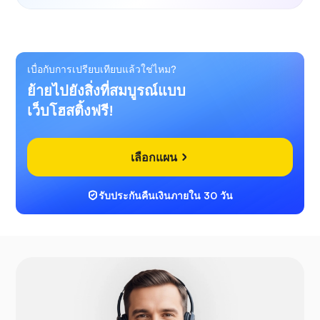
เบื่อกับการเปรียบเทียบแล้วใช่ไหม?
ย้ายไปยังสิ่งที่สมบูรณ์แบบ
เว็บโฮสติ้งฟรี!
เลือกแผน
รับประกันคืนเงินภายใน 30 วัน