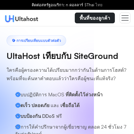
ติดต่อ
สหรัฐอเมริกา: n ดอลลาร์
$
Thai
ไทย
พื้นที่ของลูกค้า
การเปรียบเทียบแบบตัวต่อตัว
UltaHost เทียบกับ SiteGround
ใครคือผู้ครองความได้เปรียบมากกว่ากันในด้านการโฮสต์?
พร้อมที่จะค้นหาคำตอบแล้วว่าใครคือผู้ชนะที่แท้จริง?
ระบบปฏิบัติการ MacOS
ที่ติดตั้งไว้ล่วงหน้า
รวดเร็ว ปลอดภัย
และ
เชื่อถือได้
ระบบป้องกัน DDoS
ฟรี
บริการให้คำปรึกษาจากผู้เชี่ยวชาญ
ตลอด 24 ชั่วโมง 7