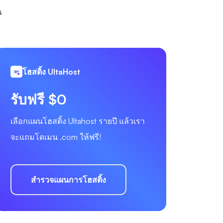
ณ
โฮสติ้ง UltaHost
รับฟรี $0
เลือกแผนโฮสติ้ง Ultahost รายปี แล้วเรา
จะแถมโดเมน .com ให้ฟรี!
สำรวจแผนการโฮสติ้ง