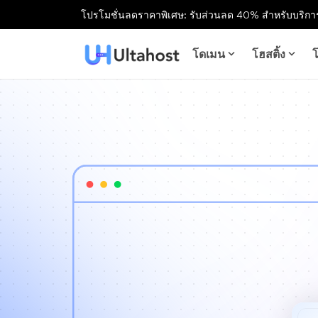
โปรโมชั่นลดราคาพิเศษ: รับส่วนลด 40% สำหรับบริการ
โดเมน
โฮสติ้ง
โ