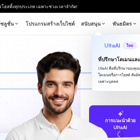
โฮสติ้งทุกประเภท เฉพาะช่วงเวลาจำกัด!
ซลูชั่น
โปรแกรมสร้างเว็บไซต์
สนับสนุน
พันธมิตร
UltaAI
ใหม่
ที่ปรึกษาโดเมนแล
UltaAI คือที่ปรึกษาของคุณสำ
โดเมนหรือการโฮสต์ สัม
เฉพาะบุคคล
การแนะนำด้วย
UltaAI