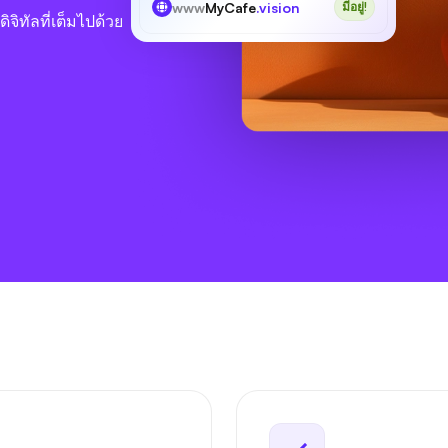
www
MyCafe
.vision
มีอยู่!
ิจิทัลที่เต็มไปด้วย