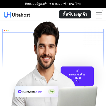
ติดต่อ
สหรัฐอเมริกา: n ดอลลาร์
$
Thai
ไทย
พื้นที่ของลูกค้า
การแนะนำด้วย
UltaAI
www
MyCafe
.net.in
มีอยู่!