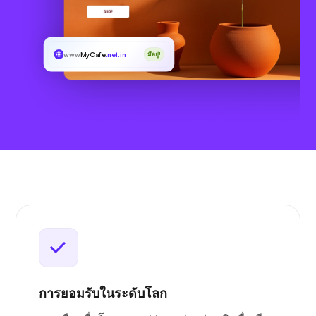
www
MyCafe
.net.in
มีอยู่!
การยอมรับในระดับโลก