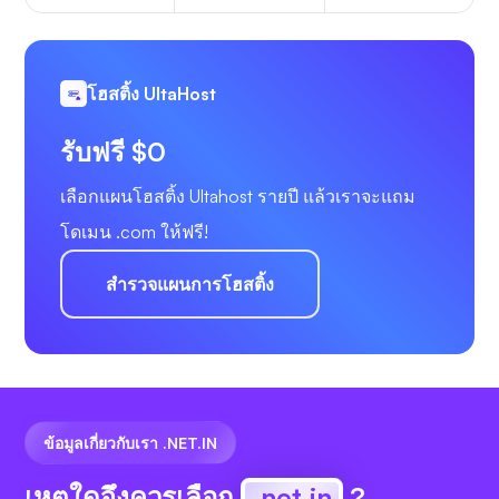
โฮสติ้ง UltaHost
รับฟรี $0
เลือกแผนโฮสติ้ง Ultahost รายปี แล้วเราจะแถม
โดเมน .com ให้ฟรี!
สำรวจแผนการโฮสติ้ง
ข้อมูลเกี่ยวกับเรา .NET.IN
เหตุใดจึงควรเลือก
.net.in
?