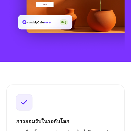
www
MyCafe
.vote
มีอยู่!
การยอมรับในระดับโลก