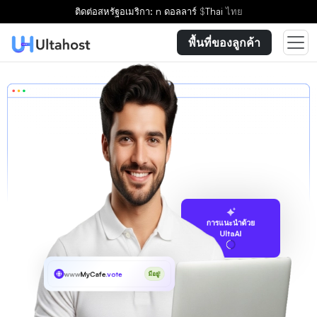
ติดต่อ
สหรัฐอเมริกา: n ดอลลาร์
$
Thai
ไทย
พื้นที่ของลูกค้า
การแนะนำด้วย
UltaAI
www
MyCafe
.vote
มีอยู่!