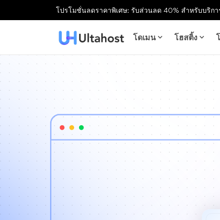
โปรโมชั่นลดราคาพิเศษ: รับส่วนลด 40% สำหรับบริการ
โดเมน
โฮสติ้ง
โ