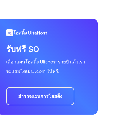
โฮสติ้ง UltaHost
รับฟรี $0
เลือกแผนโฮสติ้ง Ultahost รายปี แล้วเรา
จะแถมโดเมน .com ให้ฟรี!
สำรวจแผนการโฮสติ้ง