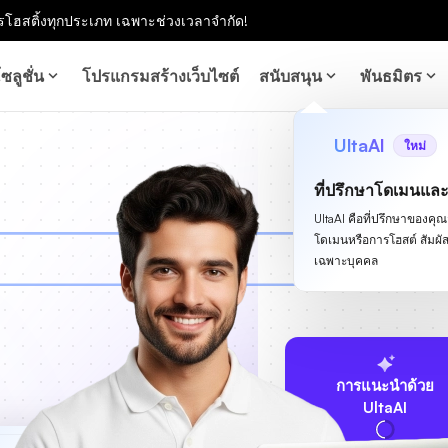
โฮสติ้งทุกประเภท เฉพาะช่วงเวลาจำกัด!
ซลูชั่น
โปรแกรมสร้างเว็บไซต์
สนับสนุน
พันธมิตร
UltaAI
ใหม่
ที่ปรึกษาโดเมนแล
UltaAI คือที่ปรึกษาของคุณสำ
โดเมนหรือการโฮสต์ สัม
เฉพาะบุคคล
การแนะนำด้วย
UltaAI