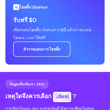
โฮสติ้ง UltaHost
รับฟรี $0
เลือกแผนโฮสติ้ง Ultahost รายปี แล้วเราจะแถม
โดเมน .com ให้ฟรี!
สำรวจแผนการโฮสติ้ง
ข้อมูลเกี่ยวกับเรา .DESI
เหตุใดจึงควรเลือก
.desi
?
การเลือกโดเมน .desi จะช่วยเน้นย้ำถึงความเชื่อมโยงของ