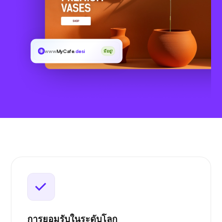
www
MyCafe
.desi
มีอยู่!
การยอมรับในระดับโลก