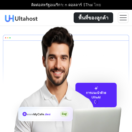
ติดต่อ
สหรัฐอเมริกา: n ดอลลาร์
$
Thai
ไทย
พื้นที่ของลูกค้า
การแนะนำด้วย
UltaAI
www
MyCafe
.desi
มีอยู่!