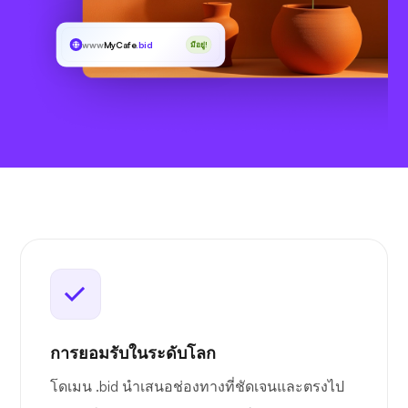
www
MyCafe
.bid
มีอยู่!
การยอมรับในระดับโลก
โดเมน .bid นำเสนอช่องทางที่ชัดเจนและตรงไป