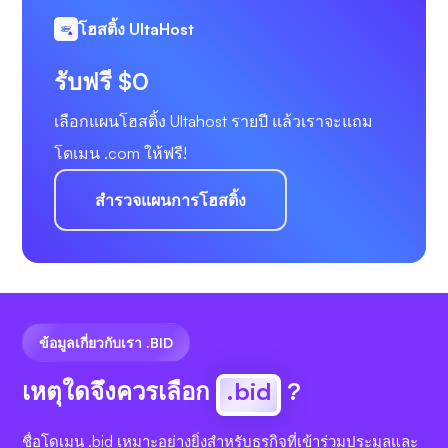
โฮสติ้ง UltaHost
รับฟรี $0
เลือกแผนโฮสติ้ง Ultahost รายปี แล้วเราจะแถม
โดเมน .com ให้ฟรี!
สำรวจแผนการโฮสติ้ง
ข้อมูลเกี่ยวกับเรา .BID
เหตุใดจึงควรเลือก
.bid
?
ชื่อโดเมน .bid เหมาะอย่างยิ่งสำหรับธุรกิจที่เข้าร่วมประมูลและ