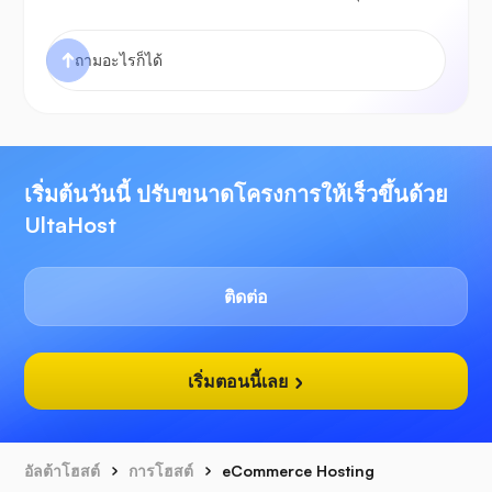
เริ่มต้นวันนี้ ปรับขนาดโครงการให้เร็วขึ้นด้วย
UltaHost
ติดต่อ
เริ่มตอนนี้เลย
อัลต้าโฮสต์
การโฮสต์
eCommerce Hosting