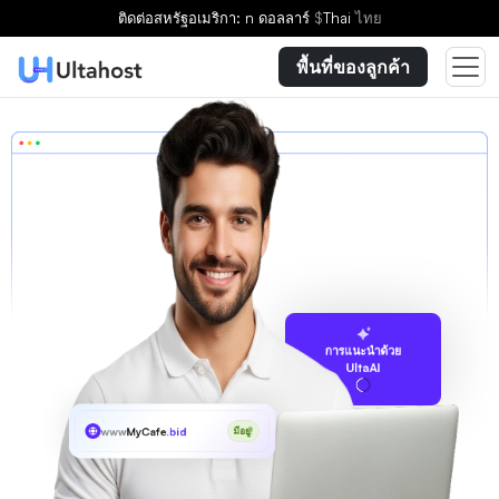
ติดต่อ
สหรัฐอเมริกา: n ดอลลาร์
$
Thai
ไทย
พื้นที่ของลูกค้า
การแนะนำด้วย
UltaAI
www
MyCafe
.bid
มีอยู่!