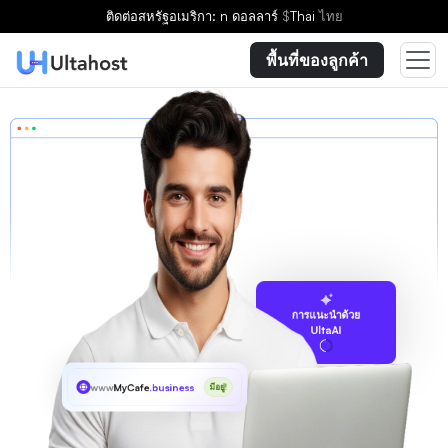
ติดต่อ
สหรัฐอเมริกา: n ดอลลาร์
$
Thai
ไทย
พื้นที่ของลูกค้า
การแนะนำด้วย
UltaAI
www
MyCafe
.business
มีอยู่!