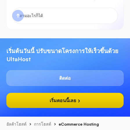
เริ่มต้นวันนี้ ปรับขนาดโครงการให้เร็วขึ้นด้วย
UltaHost
ติดต่อ
เริ่มตอนนี้เลย
อัลต้าโฮสต์
การโฮสต์
eCommerce Hosting