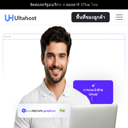
ติดต่อ
สหรัฐอเมริกา: n ดอลลาร์
$
Thai
ไทย
พื้นที่ของลูกค้า
การแนะนำด้วย
UltaAI
www
MyCafe
.graphics
มีอยู่!