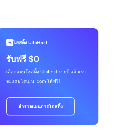
โฮสติ้ง UltaHost
รับฟรี $0
เลือกแผนโฮสติ้ง Ultahost รายปี แล้วเรา
จะแถมโดเมน .com ให้ฟรี!
สำรวจแผนการโฮสติ้ง