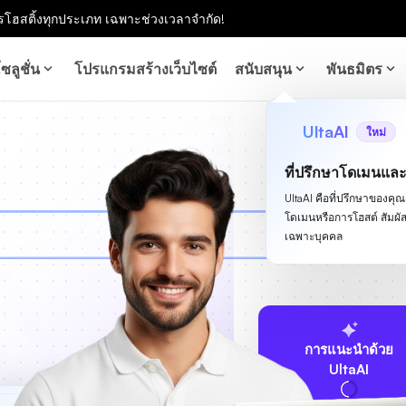
โฮสติ้งทุกประเภท เฉพาะช่วงเวลาจำกัด!
ซลูชั่น
โปรแกรมสร้างเว็บไซต์
สนับสนุน
พันธมิตร
UltaAI
ใหม่
ที่ปรึกษาโดเมนแล
UltaAI คือที่ปรึกษาของคุณสำ
โดเมนหรือการโฮสต์ สัม
เฉพาะบุคคล
การแนะนำด้วย
UltaAI