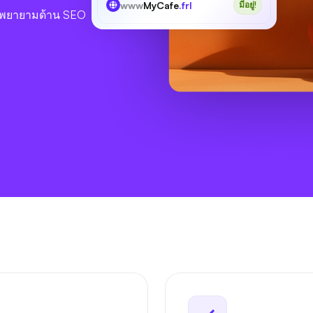
www
MyCafe
.frl
มีอยู่!
วามพยายามด้าน SEO