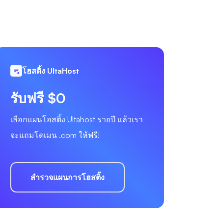
โฮสติ้ง UltaHost
รับฟรี $0
เลือกแผนโฮสติ้ง Ultahost รายปี แล้วเรา
จะแถมโดเมน .com ให้ฟรี!
สำรวจแผนการโฮสติ้ง