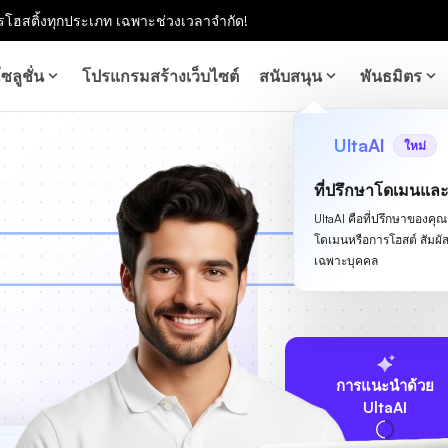
โฮสติ้งทุกประเภท เฉพาะช่วงเวลาจำกัด!
ซลูชั่น
โปรแกรมสร้างเว็บไซต์
สนับสนุน
พันธมิตร
UltaAI
ใหม่
ที่ปรึกษาโดเมนแล
UltaAI คือที่ปรึกษาของคุณสำ
โดเมนหรือการโฮสต์ สัม
เฉพาะบุคคล
การแนะนำด้วย
UltaAI