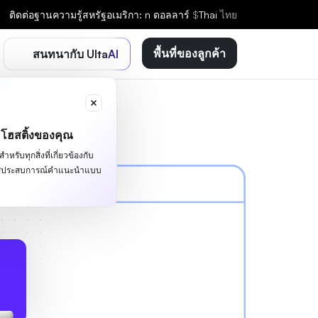
ติดต่อ
ฐานความรู้
สหรัฐอเมริกา: n ดอลลาร์
$
Thai
ไทย
พื้นที่ของลูกค้า
สนทนากับ UltaAI
ะโฮสติ้งของคุณ
หรับทุกสิ่งที่เกี่ยวข้องกับ
ผัสประสบการณ์คำแนะนำแบบ