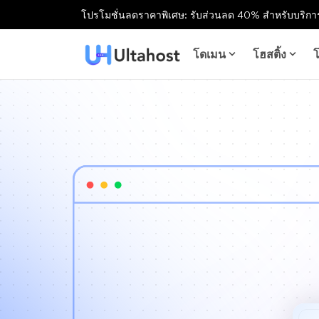
โปรโมชั่นลดราคาพิเศษ: รับส่วนลด 40% สำหรับบริการ
โดเมน
โฮสติ้ง
โ