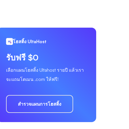
โฮสติ้ง UltaHost
รับฟรี $0
เลือกแผนโฮสติ้ง Ultahost รายปี แล้วเรา
จะแถมโดเมน .com ให้ฟรี!
สำรวจแผนการโฮสติ้ง