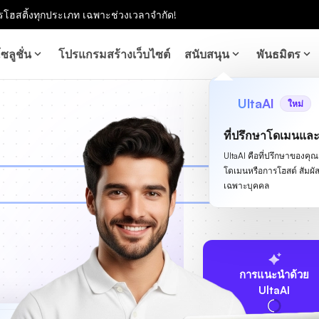
โฮสติ้งทุกประเภท เฉพาะช่วงเวลาจำกัด!
ซลูชั่น
โปรแกรมสร้างเว็บไซต์
สนับสนุน
พันธมิตร
UltaAI
ใหม่
ที่ปรึกษาโดเมนแล
UltaAI คือที่ปรึกษาของคุณสำ
โดเมนหรือการโฮสต์ สัม
เฉพาะบุคคล
การแนะนำด้วย
UltaAI