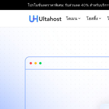
โปรโมชั่นลดราคาพิเศษ: รับส่วนลด 40% สำหรับบริการ
โดเมน
โฮสติ้ง
โ