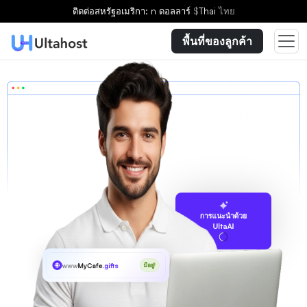
ติดต่อ
สหรัฐอเมริกา: n ดอลลาร์
$
Thai
ไทย
พื้นที่ของลูกค้า
การแนะนำด้วย
UltaAI
www
MyCafe
.gifts
มีอยู่!