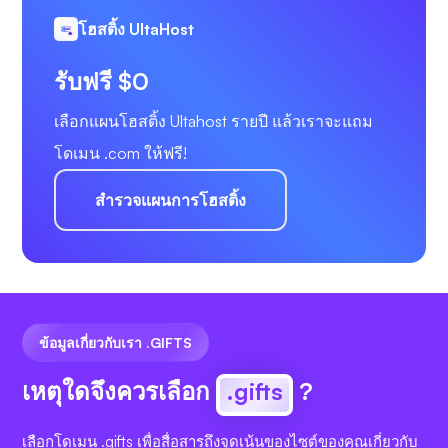
โฮสติ้ง UltaHost
รับฟรี $0
เลือกแผนโฮสติ้ง Ultahost รายปี แล้วเราจะแถม
โดเมน .com ให้ฟรี!
สำรวจแผนการโฮสติ้ง
ข้อมูลเกี่ยวกับเรา .GIFTS
เหตุใดจึงควรเลือก
.gifts
?
เลือกโดเมน .gifts เพื่อสื่อสารถึงจุดเน้นของไซต์ของคุณเกี่ยวกับ