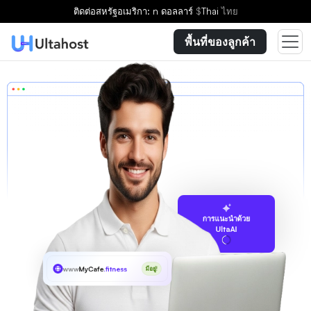
ติดต่อ
สหรัฐอเมริกา: n ดอลลาร์
$
Thai
ไทย
พื้นที่ของลูกค้า
การแนะนำด้วย
UltaAI
www
MyCafe
.fitness
มีอยู่!