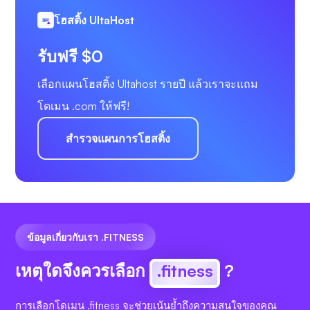
โฮสติ้ง UltaHost
รับฟรี $0
เลือกแผนโฮสติ้ง Ultahost รายปี แล้วเราจะแถม
โดเมน .com ให้ฟรี!
สำรวจแผนการโฮสติ้ง
ข้อมูลเกี่ยวกับเรา .FITNESS
เหตุใดจึงควรเลือก
.fitness
?
การเลือกโดเมน .fitness จะช่วยเน้นย้ำถึงความสนใจของคุณ