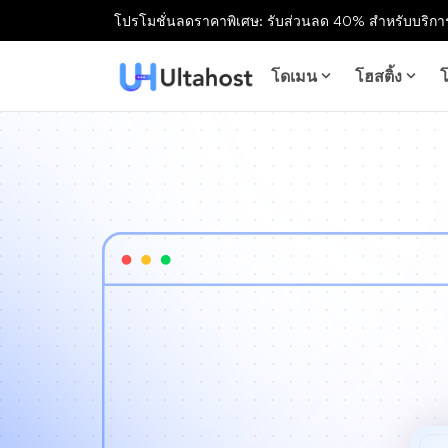
โปรโมชั่นลดราคาพิเศษ: รับส่วนลด 40% สำหรับบริการ
โดเมน
โฮสติ้ง
โ