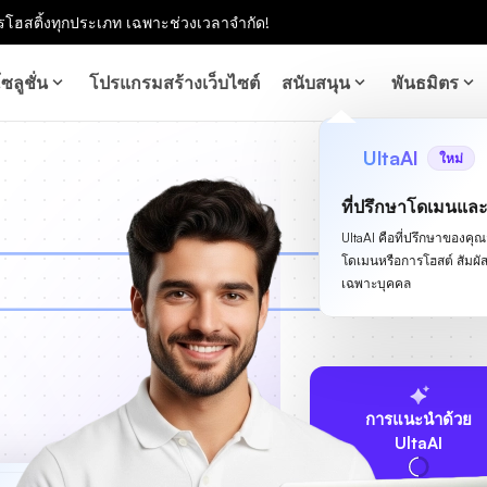
โฮสติ้งทุกประเภท เฉพาะช่วงเวลาจำกัด!
ซลูชั่น
โปรแกรมสร้างเว็บไซต์
สนับสนุน
พันธมิตร
UltaAI
ใหม่
ที่ปรึกษาโดเมนแล
UltaAI คือที่ปรึกษาของคุณสำ
โดเมนหรือการโฮสต์ สัม
เฉพาะบุคคล
การแนะนำด้วย
UltaAI