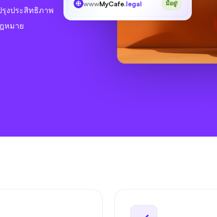
www
MyCafe
.legal
มีอยู่!
ปรุงประสิทธิภาพ
บกฎหมาย