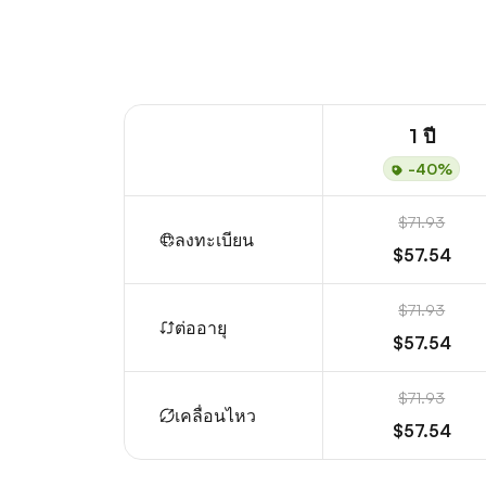
1 ปี
-40%
$71.93
ลงทะเบียน
$57.54
$71.93
ต่ออายุ
$57.54
$71.93
เคลื่อนไหว
$57.54