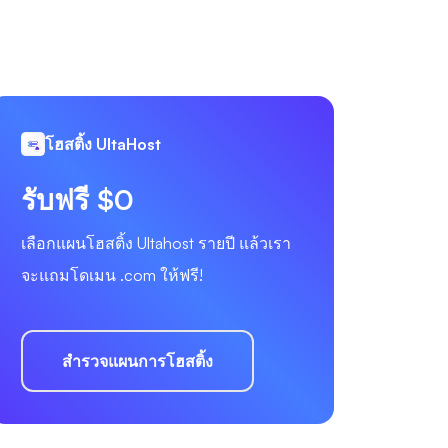
โฮสติ้ง UltaHost
รับฟรี $0
เลือกแผนโฮสติ้ง Ultahost รายปี แล้วเรา
จะแถมโดเมน .com ให้ฟรี!
สำรวจแผนการโฮสติ้ง