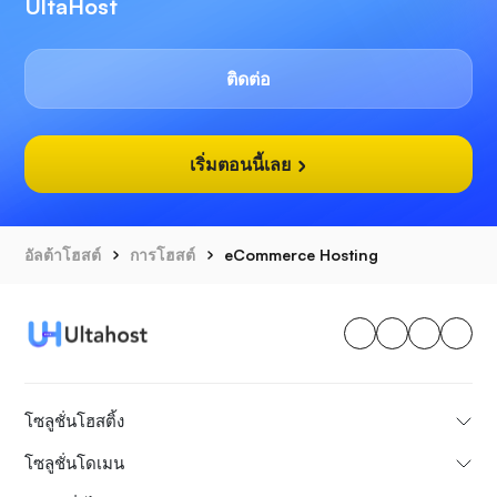
UltaHost
ติดต่อ
เริ่มตอนนี้เลย
อัลต้าโฮสต์
การโฮสต์
eCommerce Hosting
โซลูชั่นโฮสติ้ง
โซลูชั่นโดเมน