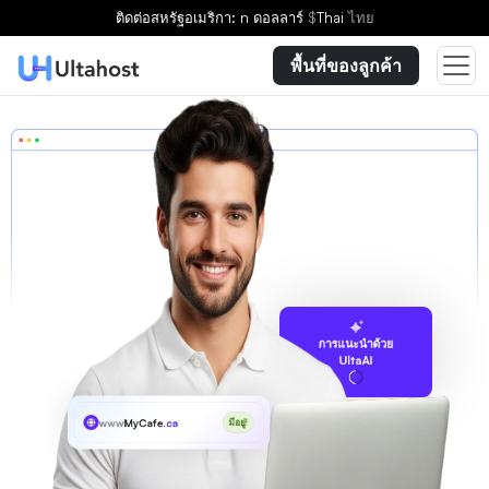
ติดต่อ
สหรัฐอเมริกา: n ดอลลาร์
$
Thai
ไทย
พื้นที่ของลูกค้า
การแนะนำด้วย
UltaAI
www
MyCafe
.ca
มีอยู่!