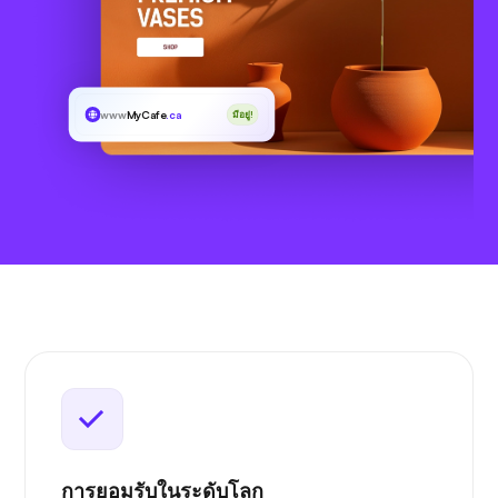
www
MyCafe
.ca
มีอยู่!
การยอมรับในระดับโลก