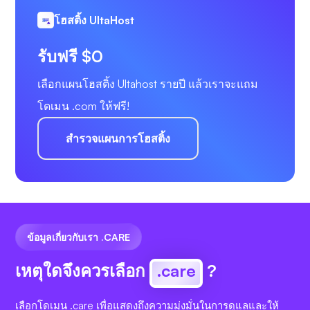
โฮสติ้ง UltaHost
รับฟรี $0
เลือกแผนโฮสติ้ง Ultahost รายปี แล้วเราจะแถม
โดเมน .com ให้ฟรี!
สำรวจแผนการโฮสติ้ง
ข้อมูลเกี่ยวกับเรา .CARE
เหตุใดจึงควรเลือก
.care
?
เลือกโดเมน .care เพื่อแสดงถึงความมุ่งมั่นในการดูแลและให้