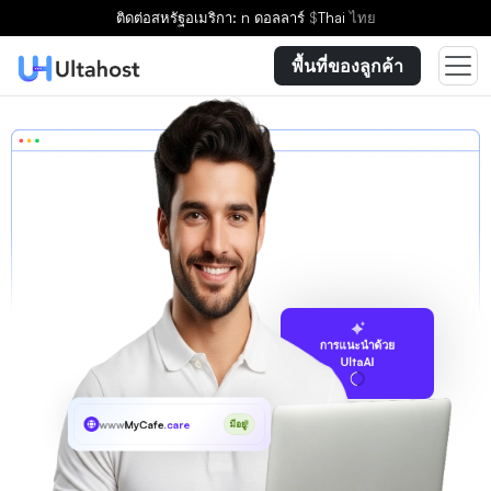
ติดต่อ
สหรัฐอเมริกา: n ดอลลาร์
$
Thai
ไทย
พื้นที่ของลูกค้า
การแนะนำด้วย
UltaAI
www
MyCafe
.care
มีอยู่!