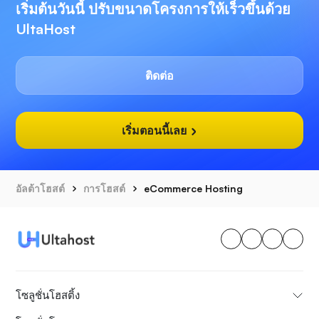
เริ่มต้นวันนี้ ปรับขนาดโครงการให้เร็วขึ้นด้วย
UltaHost
ติดต่อ
เริ่มตอนนี้เลย
อัลต้าโฮสต์
การโฮสต์
eCommerce Hosting
โซลูชั่นโฮสติ้ง