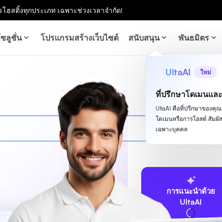
โฮสติ้งทุกประเภท เฉพาะช่วงเวลาจำกัด!
ซลูชั่น
โปรแกรมสร้างเว็บไซต์
สนับสนุน
พันธมิตร
UltaAI
ใหม่
ที่ปรึกษาโดเมนแล
UltaAI คือที่ปรึกษาของคุณสำ
โดเมนหรือการโฮสต์ สัม
เฉพาะบุคคล
การแนะนำด้วย
UltaAI