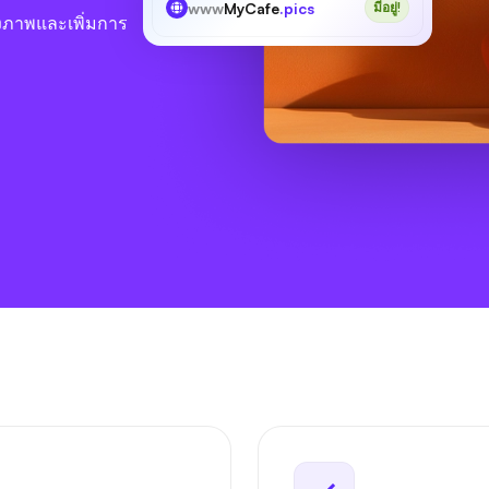
www
MyCafe
.pics
มีอยู่!
งภาพและเพิ่มการ