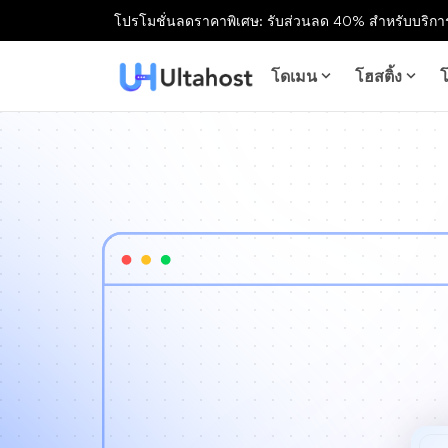
โปรโมชั่นลดราคาพิเศษ: รับส่วนลด 40% สำหรับบริการ
โดเมน
โฮสติ้ง
โ