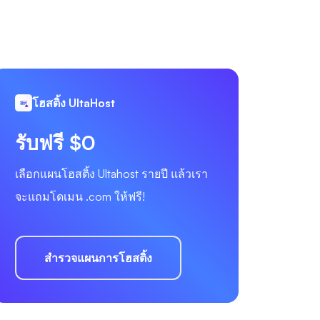
โฮสติ้ง UltaHost
รับฟรี $0
เลือกแผนโฮสติ้ง Ultahost รายปี แล้วเรา
จะแถมโดเมน .com ให้ฟรี!
สำรวจแผนการโฮสติ้ง