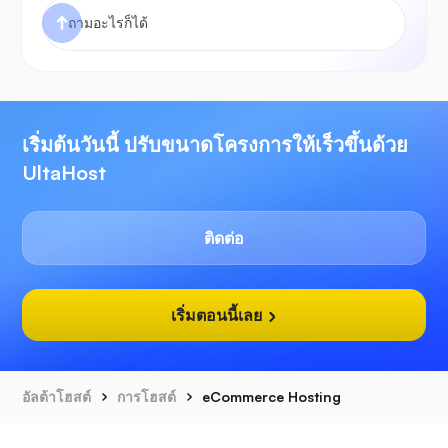
เริ่มต้นวันนี้ ปรับขนาดโครงการให้เร็วขึ้นด้วย
UltaHost
ติดต่อ
เริ่มตอนนี้เลย
อัลต้าโฮสต์
การโฮสต์
eCommerce Hosting