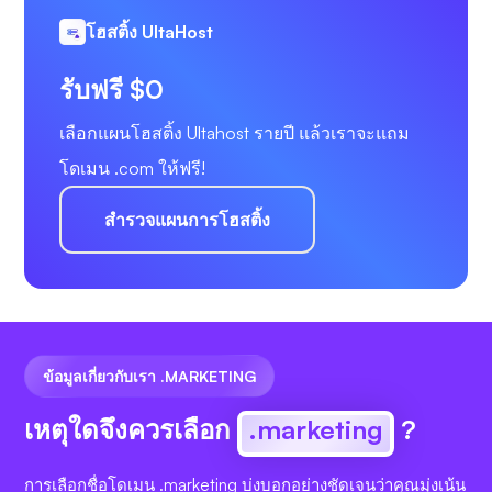
โฮสติ้ง UltaHost
รับฟรี $0
เลือกแผนโฮสติ้ง Ultahost รายปี แล้วเราจะแถม
โดเมน .com ให้ฟรี!
สำรวจแผนการโฮสติ้ง
ข้อมูลเกี่ยวกับเรา .MARKETING
เหตุใดจึงควรเลือก
.marketing
?
การเลือกชื่อโดเมน .marketing บ่งบอกอย่างชัดเจนว่าคุณมุ่งเน้น