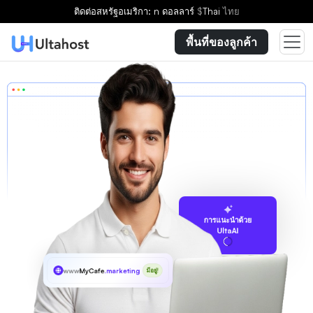
ติดต่อ
สหรัฐอเมริกา: n ดอลลาร์
$
Thai
ไทย
พื้นที่ของลูกค้า
การแนะนำด้วย
UltaAI
www
MyCafe
.marketing
มีอยู่!