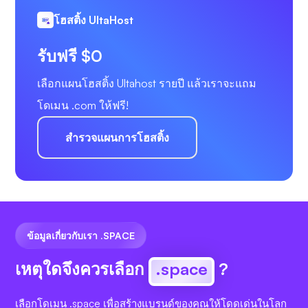
โฮสติ้ง UltaHost
รับฟรี $0
เลือกแผนโฮสติ้ง Ultahost รายปี แล้วเราจะแถม
โดเมน .com ให้ฟรี!
สำรวจแผนการโฮสติ้ง
ข้อมูลเกี่ยวกับเรา .SPACE
เหตุใดจึงควรเลือก
.space
?
เลือกโดเมน .space เพื่อสร้างแบรนด์ของคุณให้โดดเด่นในโลก