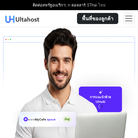
ติดต่อ
สหรัฐอเมริกา: n ดอลลาร์
$
Thai
ไทย
พื้นที่ของลูกค้า
การแนะนำด้วย
UltaAI
www
MyCafe
.space
มีอยู่!