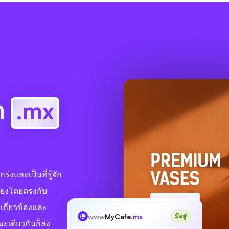
อก
.mx
่งและเป็นที่รู้จัก
โยงโดยตรงกับ
กี่ยวข้องและ
www
MyCafe
.mx
มีอยู่!
ะเดียวกันก็ส่ง