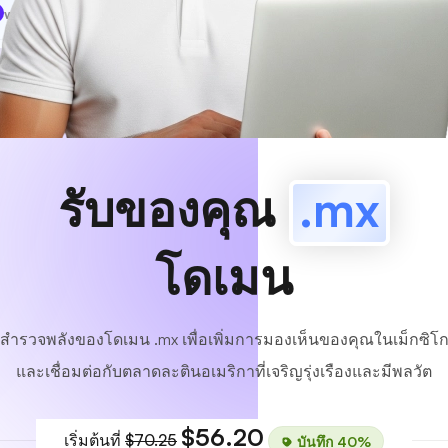
www
MyCafe
.mx
มีอยู่!
รับของคุณ
.mx
โดเมน
สำรวจพลังของโดเมน .mx เพื่อเพิ่มการมองเห็นของคุณในเม็กซิโ
และเชื่อมต่อกับตลาดละตินอเมริกาที่เจริญรุ่งเรืองและมีพลวัต
$56.20
เริ่มต้นที่
$70.25
บันทึก 40%