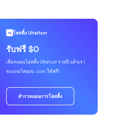
โฮสติ้ง UltaHost
รับฟรี $0
เลือกแผนโฮสติ้ง Ultahost รายปี แล้วเรา
จะแถมโดเมน .com ให้ฟรี!
สำรวจแผนการโฮสติ้ง