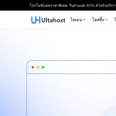
โปรโมชั่นลดราคาพิเศษ: รับส่วนลด 40% สำหรับบริการ
โดเมน
โฮสติ้ง
โ