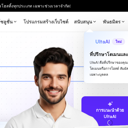
โฮสติ้งทุกประเภท เฉพาะช่วงเวลาจำกัด!
ซลูชั่น
โปรแกรมสร้างเว็บไซต์
สนับสนุน
พันธมิตร
UltaAI
ใหม่
ที่ปรึกษาโดเมนแล
UltaAI คือที่ปรึกษาของคุณสำ
โดเมนหรือการโฮสต์ สัม
เฉพาะบุคคล
การแนะนำด้วย
UltaAI