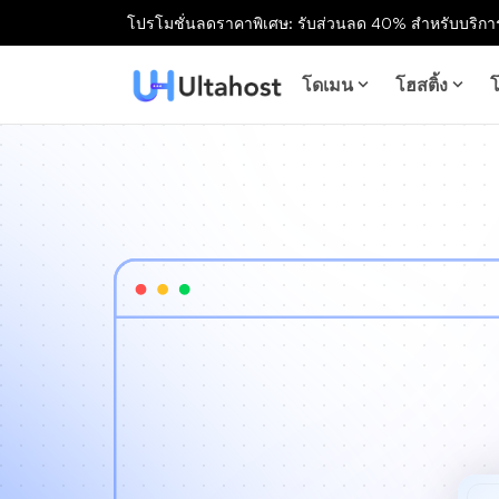
โปรโมชั่นลดราคาพิเศษ: รับส่วนลด 40% สำหรับบริการ
โดเมน
โฮสติ้ง
โ