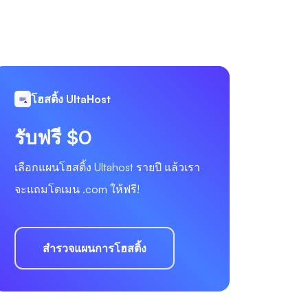
โฮสติ้ง UltaHost
รับฟรี $0
เลือกแผนโฮสติ้ง Ultahost รายปี แล้วเรา
จะแถมโดเมน .com ให้ฟรี!
สำรวจแผนการโฮสติ้ง