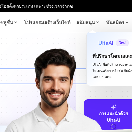
โฮสติ้งทุกประเภท เฉพาะช่วงเวลาจำกัด!
ซลูชั่น
โปรแกรมสร้างเว็บไซต์
สนับสนุน
พันธมิตร
UltaAI
ใหม่
ที่ปรึกษาโดเมนแล
UltaAI คือที่ปรึกษาของคุณสำ
โดเมนหรือการโฮสต์ สัม
เฉพาะบุคคล
การแนะนำด้วย
UltaAI