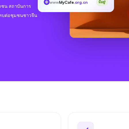
www
MyCafe
.org.cn
มีอยู่!
อกชน สถาบันการ
ะทบต่อชุมชนชาวจีน