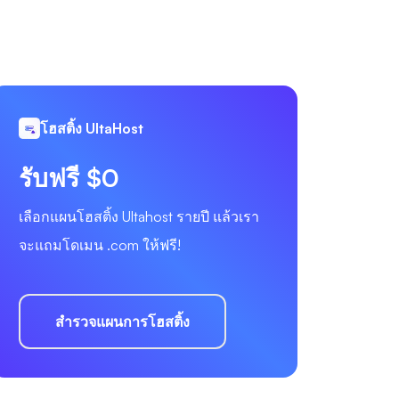
โฮสติ้ง UltaHost
รับฟรี $0
เลือกแผนโฮสติ้ง Ultahost รายปี แล้วเรา
จะแถมโดเมน .com ให้ฟรี!
สำรวจแผนการโฮสติ้ง