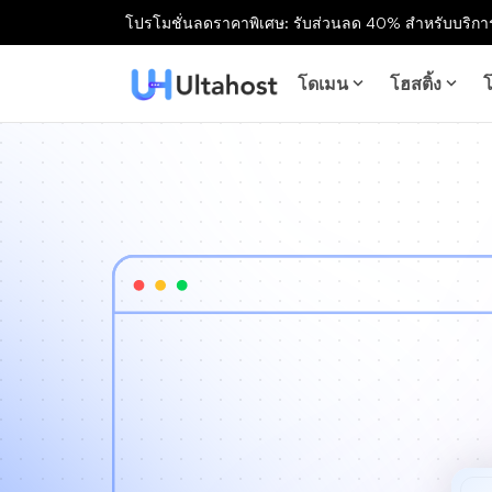
โปรโมชั่นลดราคาพิเศษ: รับส่วนลด 40% สำหรับบริการ
โดเมน
โฮสติ้ง
โ