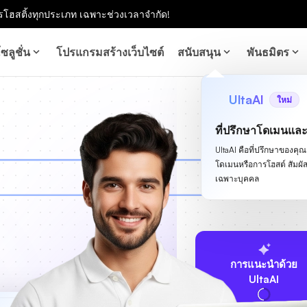
โฮสติ้งทุกประเภท เฉพาะช่วงเวลาจำกัด!
ซลูชั่น
โปรแกรมสร้างเว็บไซต์
สนับสนุน
พันธมิตร
UltaAI
ใหม่
ที่ปรึกษาโดเมนแล
UltaAI คือที่ปรึกษาของคุณสำ
โดเมนหรือการโฮสต์ สัม
เฉพาะบุคคล
การแนะนำด้วย
UltaAI