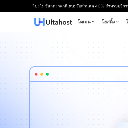
โปรโมชั่นลดราคาพิเศษ: รับส่วนลด 40% สำหรับบริการ
โดเมน
โฮสติ้ง
โ