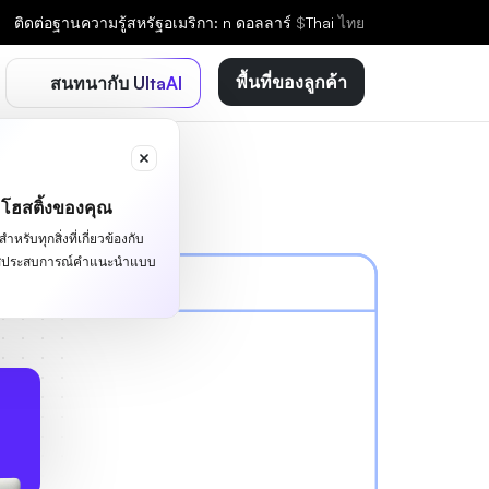
ติดต่อ
ฐานความรู้
สหรัฐอเมริกา: n ดอลลาร์
$
Thai
ไทย
พื้นที่ของลูกค้า
สนทนากับ UltaAI
ะโฮสติ้งของคุณ
หรับทุกสิ่งที่เกี่ยวข้องกับ
ผัสประสบการณ์คำแนะนำแบบ