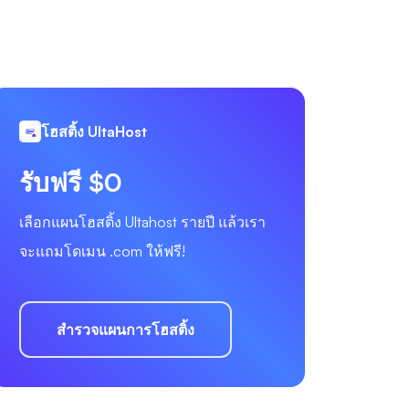
โฮสติ้ง UltaHost
รับฟรี $0
เลือกแผนโฮสติ้ง Ultahost รายปี แล้วเรา
จะแถมโดเมน .com ให้ฟรี!
สำรวจแผนการโฮสติ้ง