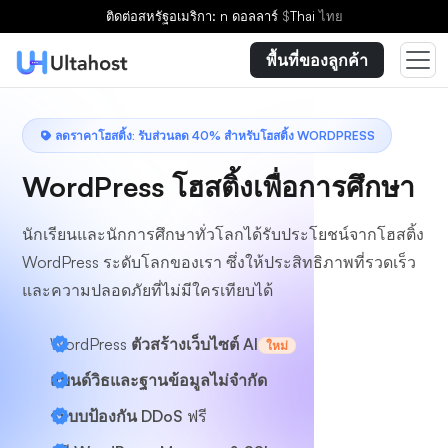
เลือกแผน
ติดต่อ
สหรัฐอเมริกา: n ดอลลาร์
$
Thai
ไทย
พื้นที่ของลูกค้า
ลดราคาโฮสติ้ง: รับส่วนลด 40% สำหรับโฮสติ้ง WORDPRESS
WordPress โฮสติ้งเพื่อการศึกษา
นักเรียนและนักการศึกษาทั่วโลกได้รับประโยชน์จากโฮสติ้ง
WordPress ระดับโลกของเรา ซึ่งให้ประสิทธิภาพที่รวดเร็ว
และความปลอดภัยที่ไม่มีใครเทียบได้
WordPress
ตัวสร้างเว็บไซต์ AI
ใหม่
แบนด์วิธและฐานข้อมูลไม่จำกัด
ระบบป้องกัน DDoS
ฟรี