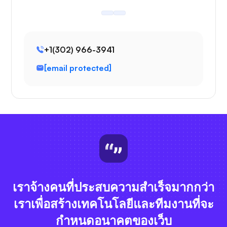
+1(302) 966-3941
[email protected]
เราจ้างคนที่ประสบความสำเร็จมากกว่า
เราเพื่อสร้างเทคโนโลยีและทีมงานที่จะ
กำหนดอนาคตของเว็บ