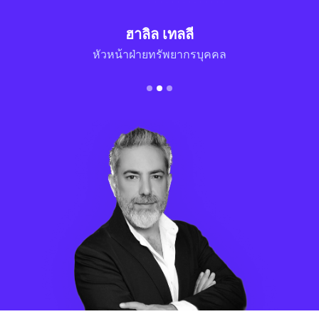
ฮาลิล เทลลี
หัวหน้าฝ่ายทรัพยากรบุคคล