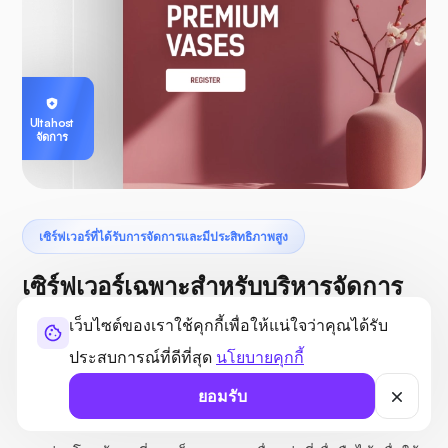
Ultahost
จัดการ
เซิร์ฟเวอร์ที่ได้รับการจัดการและมีประสิทธิภาพสูง
เซิร์ฟเวอร์เฉพาะสำหรับบริหารจัดการ
ในไอร์แลนด์
เว็บไซต์ของเราใช้คุกกี้เพื่อให้แน่ใจว่าคุณได้รับ
ประสบการณ์ที่ดีที่สุด
นโยบายคุกกี้
สัมผัสประสบการณ์การโฮสติ้งเซิร์ฟเวอร์เฉพาะที่เร็วสุด ๆ กับ
UltaHost ซึ่งขับเคลื่อนโดยศูนย์ข้อมูลขั้นสูงในยุโรปที่ได้รับการ
ยอมรับ
ปรับแต่งมาเพื่อลูกค้าชาวไอริชโดยเฉพาะ มอบความหน่วงต่ำ