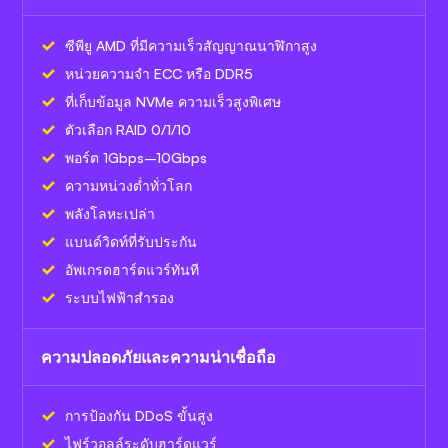
ซีพียู AMD ที่มีความเร็วสัญญาณนาฬิกาสูง
หน่วยความจำ ECC หรือ DDR5
ที่เก็บข้อมูล NVMe ความเร็วสูงพิเศษ
ตัวเลือก RAID 0/1/10
พอร์ต 1Gbps–10Gbps
ความหน่วงต่ำทั่วโลก
พลังโลหะเปล่า
แบนด์วิดท์ที่รับประกัน
อัพเกรดฮาร์ดแวร์ทันที
ระบบไฟฟ้าสำรอง
ความปลอดภัยและความน่าเชื่อถือ
การป้องกัน DDoS ขั้นสูง
ไฟร์วอลล์ระดับฮาร์ดแวร์