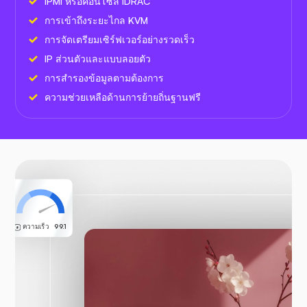
IPMI หรือคอนโซล iDRAC
การเข้าถึงระยะไกล KVM
การจัดเตรียมเซิร์ฟเวอร์อย่างรวดเร็ว
IP ส่วนตัวและแบบลอยตัว
การสำรองข้อมูลตามต้องการ
ความช่วยเหลือด้านการย้ายถิ่นฐานฟรี
ความเร็ว
99.1