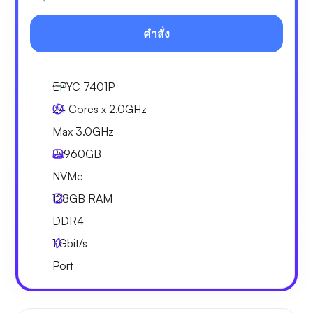
คำสั่ง
EPYC 7401P
24 Cores x 2.0GHz
Max 3.0GHz
2x
960GB
NVMe
128GB
RAM
DDR4
1
Gbit/s
Port